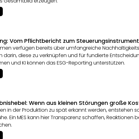
s Gesamtbild erzeugen.
ng: Vom Pflichtbericht zum Steuerungsinstrument
hmen verfügen bereits über umfangreiche Nachhaltigkeits
h darin, diese zu verknüpfen und für fundierte Entschei
men und KI können das ESG-Reporting unterstützen.
ebnishebel: Wenn aus kleinen Störungen große Ko
n in der Produktion zu spät erkannt werden, entstehen sc
uhe. Ein MES kann hier Transparenz schaffen, Reaktionen
chen.