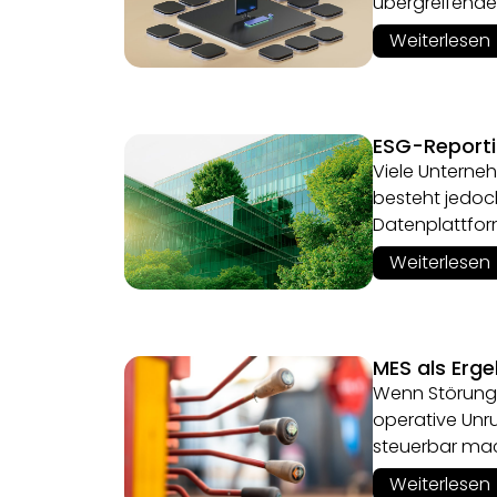
übergreifende
Weiterlesen
ESG-Reporti
Viele Unterne
besteht jedoc
Datenplattfor
Weiterlesen
MES als Erg
Wenn Störunge
operative Unr
steuerbar ma
Weiterlesen