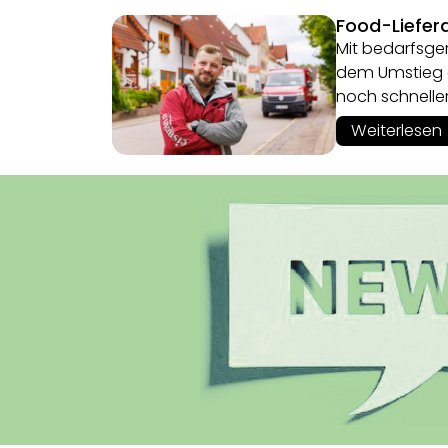
Food-Lieferd
Mit bedarfsger
dem Umstieg au
noch schnelle
Weiterlesen