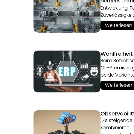
Siemens und IF
Entwicklung, 
Zuverlässigke
Weiterlesen
Wahlfreiheit
Beim Betriebs
On-Premises g
beide Variant
Weiterlesen
Observabili
Die steigende
kombinieren. 