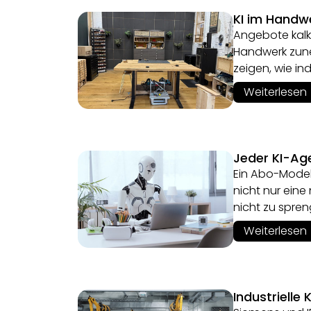
KI im Handwe
Angebote kalk
Handwerk zuneh
zeigen, wie in
Weiterlesen
Jeder KI-Age
Ein Abo-Modell
nicht nur ei
nicht zu spre
Weiterlesen
Industrielle