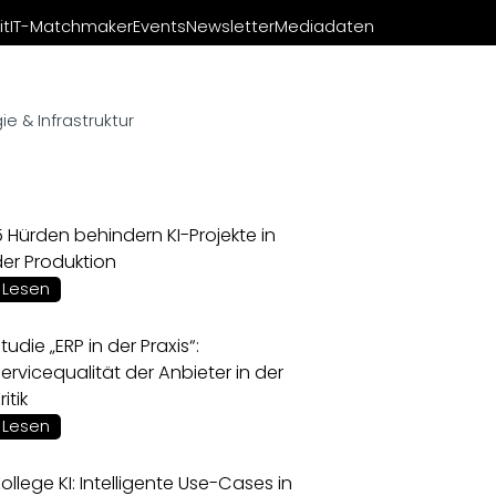
it
IT-Matchmaker
Events
Newsletter
Mediadaten
e & Infrastruktur
 Hürden behindern KI-Projekte in
der Produktion
Lesen
tudie „ERP in der Praxis“:
ervicequalität der Anbieter in der
ritik
Lesen
ollege KI: Intelligente Use-Cases in