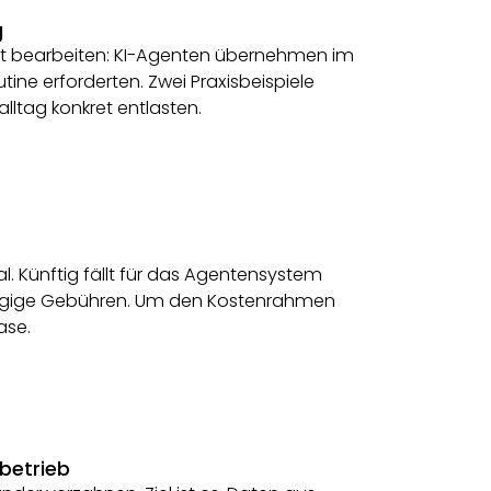
g
ent bearbeiten: KI-Agenten übernehmen im
ine erforderten. Zwei Praxisbeispiele
lltag konkret entlasten.
l. Künftig fällt für das Agentensystem
ängige Gebühren. Um den Kostenrahmen
ase.
nbetrieb