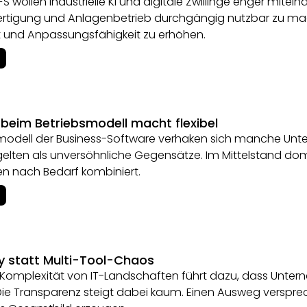
S wollen industrielle KI und digitale Zwillinge enger mitein
Fertigung und Anlagenbetrieb durchgängig nutzbar zu mac
it und Anpassungsfähigkeit zu erhöhen.
 beim Betriebsmodell macht flexibel
modell der Business-Software verhaken sich manche Unt
elten als unversöhnliche Gegensätze. Im Mittelstand do
en nach Bedarf kombiniert.
ty statt Multi-Tool-Chaos
 Komplexität von IT-Landschaften führt dazu, dass Unt
Die Transparenz steigt dabei kaum. Einen Ausweg versprec