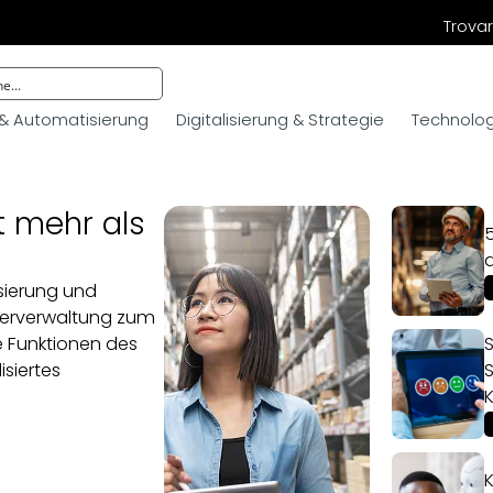
Trovar
 & Automatisierung
Digitalisierung & Strategie
Technologi
t mehr als
5
sierung und
gerverwaltung zum
 Funktionen des
S
isiertes
S
?
K
K