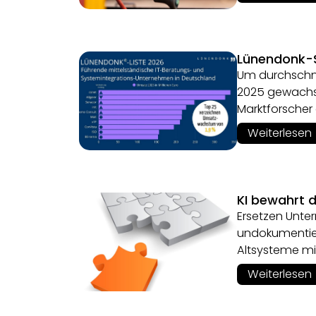
Lünendonk-S
Um durchschni
2025 gewachse
Marktforscher 
Weiterlesen
KI bewahrt 
Ersetzen Unte
undokumentier
Altsysteme mit
Weiterlesen