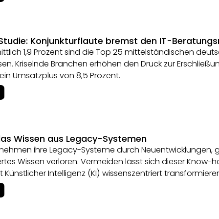
tudie: Konjunkturflaute bremst den IT-Beratung
ttlich 1,9 Prozent sind die Top 25 mittelständischen deu
n. Kriselnde Branchen erhöhen den Druck zur Erschließun
ein Umsatzplus von 8,5 Prozent.
das Wissen aus Legacy-Systemen
rnehmen ihre Legacy-Systeme durch Neuentwicklungen, ge
tes Wissen verloren. Vermeiden lässt sich dieser Know-ho
 Künstlicher Intelligenz (KI) wissenszentriert transformiere