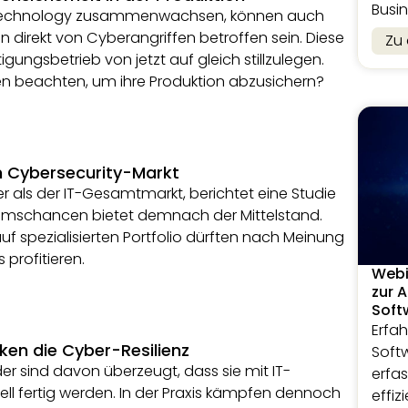
Busin
 Technology zusammenwachsen, können auch
irekt von Cyberangriffen betroffen sein. Diese
Zu
tigungsbetrieb von jetzt auf gleich stillzulegen.
n beachten, um ihre Produktion abzusichern?
 Cybersecurity-Markt
er als der IT-Gesamtmarkt, berichtet eine Studie
mschancen bietet demnach der Mittelstand.
f spezialisierten Portfolio dürften nach Meinung
profitieren.
Webi
zur 
Soft
Erfah
ken die Cyber-Resilienz
Soft
er sind davon überzeugt, dass sie mit IT-
erfa
ll fertig werden. In der Praxis kämpfen dennoch
effiz