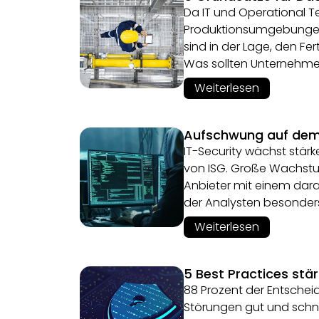
Da IT und Operational
Produktionsumgebungen d
sind in der Lage, den Fer
Was sollten Unternehme
Weiterlesen
Aufschwung auf dem
IT-Security wächst stärk
von ISG. Große Wachstu
Anbieter mit einem darau
der Analysten besonders 
Weiterlesen
5 Best Practices stär
88 Prozent der Entscheid
Störungen gut und schne