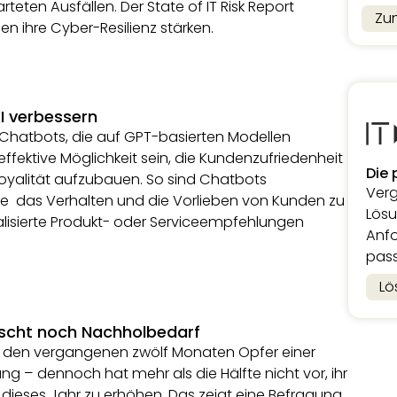
rteten Ausfällen. Der State of IT Risk Report
Zu
en ihre Cyber-Resilienz stärken.
I verbessern
Chatbots, die auf GPT-basierten Modellen
effektive Möglichkeit sein, die Kundenzufriedenheit
Die 
oyalität aufzubauen. So sind Chatbots
Verg
age das Verhalten und die Vorlieben von Kunden zu
Lösu
lisierte Produkt- oder Serviceempfehlungen
Anfo
pass
Lö
rrscht noch Nachholbedarf
 in den vergangenen zwölf Monaten Opfer einer
ng – dennoch hat mehr als die Hälfte nicht vor, ihr
 dieses Jahr zu erhöhen. Das zeigt eine Befragung