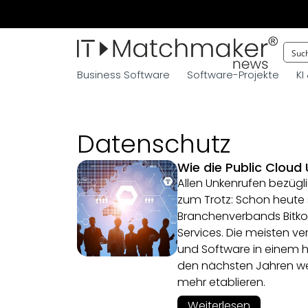
Business Software
Software-Projekte
KI
Datenschutz
Wie die Public Clou
Allen Unkenrufen bezügl
zum Trotz: Schon heute 
Branchenverbands Bitk
Services. Die meisten ve
und Software in einem h
den nächsten Jahren we
mehr etablieren.
Weiterlesen