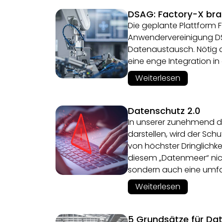
DSAG: Factory-X bra
Die geplante Plattform F
Anwendervereinigung D
Datenaustausch. Nötig d
eine enge Integration i
Weiterlesen
Datenschutz 2.0
In unserer zunehmend dig
darstellen, wird der Schu
von höchster Dringlichk
diesem „Datenmeer“ nicht
sondern auch eine umfas
Weiterlesen
5 Grundsätze für Dat