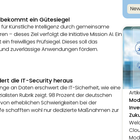
New
nz bekommt ein Gütesiegel
für Künstliche Intelligenz durch gemeinsame
en – dieses Ziel verfolgt die Initiative Mission AI. Ein
in freiwilliges Prüfsiegel. Dieses soll das
te und zuverlässige Anwendungen fördern.
rt die IT-Security heraus
ge an Daten erschwert die IT-Sicherheit, wie eine
Artik
ialisten Rubrik zeigt. 98 Prozent der deutschen
Mode
on erheblichen Schwierigkeiten bei der
Inve
fe schafften wohl nur dedizierte Maßnahmen zur
Zuk
Welc
Clou
Mode