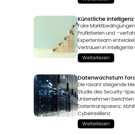
Künstliche Intellige
Faire Marktbedingungen 
Prüfkriterien und –verfahr
Expertenteam entwickelt e
Vertrauen in intelligen
Weiterlesen
Datenwachstum forde
Die rasant steigende Men
Studie des Security-Spez
Unternehmen berichten v
Datentransparenz. Abhil
Cyberresilienz.
Weiterlesen