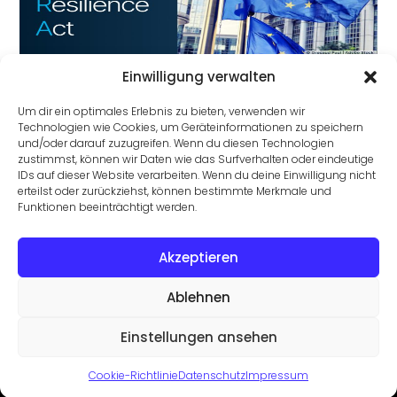
Mit Network Detection and Response zur DORA-
Einwilligung verwalten
Compliance
Um dir ein optimales Erlebnis zu bieten, verwenden wir
Technologien wie Cookies, um Geräteinformationen zu speichern
und/oder darauf zuzugreifen. Wenn du diesen Technologien
zustimmst, können wir Daten wie das Surfverhalten oder eindeutige
IDs auf dieser Website verarbeiten. Wenn du deine Einwilligung nicht
erteilst oder zurückziehst, können bestimmte Merkmale und
Funktionen beeinträchtigt werden.
Akzeptieren
IT-Projektleitung in der Krise: 5 Führungsstile, die
Projekte ruinieren
Ablehnen
Einstellungen ansehen
©2026 Trovarit AG
Datenschutz
Cookie-Richtlinie
Datenschutz
Impressum
Impressum