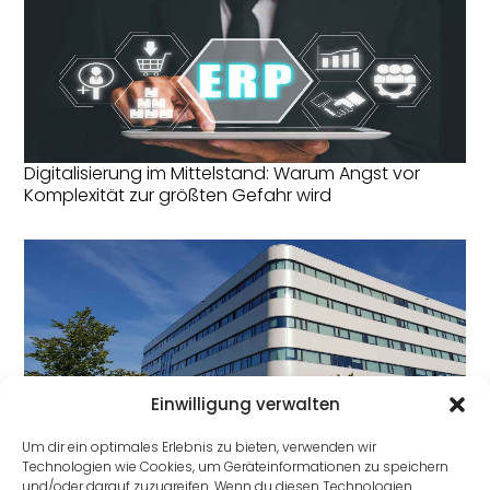
Digitalisierung im Mittelstand: Warum Angst vor
Komplexität zur größten Gefahr wird
Einwilligung verwalten
Jubiläum und Rebranding: Trovarit geht mit
frischem Look in die Zukunft
Um dir ein optimales Erlebnis zu bieten, verwenden wir
Technologien wie Cookies, um Geräteinformationen zu speichern
und/oder darauf zuzugreifen. Wenn du diesen Technologien