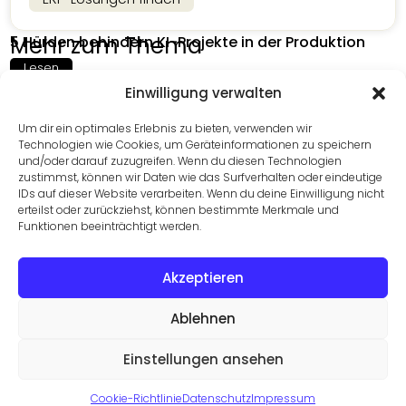
Mehr zum Thema
5 Hürden behindern KI-Projekte in der Produktion
Lesen
Einwilligung verwalten
Um dir ein optimales Erlebnis zu bieten, verwenden wir
MES als Ergebnishebel: Wenn aus kleinen Störungen
Technologien wie Cookies, um Geräteinformationen zu speichern
große Kosten werden
und/oder darauf zuzugreifen. Wenn du diesen Technologien
zustimmst, können wir Daten wie das Surfverhalten oder eindeutige
Lesen
IDs auf dieser Website verarbeiten. Wenn du deine Einwilligung nicht
erteilst oder zurückziehst, können bestimmte Merkmale und
Funktionen beeinträchtigt werden.
Die Fabriken im Fadenkreuz von Cyberattacken
Lesen
Akzeptieren
Ablehnen
Einstellungen ansehen
©2026 Trovarit AG
Datenschutz
Cookie-Richtlinie
Datenschutz
Impressum