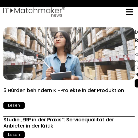
L
B
S
k
z
F
s
5 Hürden behindern KI-Projekte in der Produktion
Lesen
Studie „ERP in der Praxis“: Servicequalität der
Anbieter in der Kritik
Lesen