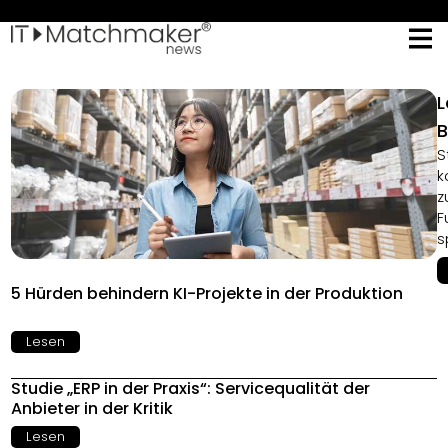
L
B
S
k
z
F
s
5 Hürden behindern KI-Projekte in der Produktion
Lesen
Studie „ERP in der Praxis“: Servicequalität der
Anbieter in der Kritik
Lesen