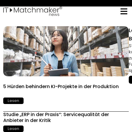
L
B
S
k
z
F
s
5 Hürden behindern KI-Projekte in der Produktion
Lesen
Studie „ERP in der Praxis“: Servicequalität der
Anbieter in der Kritik
Lesen