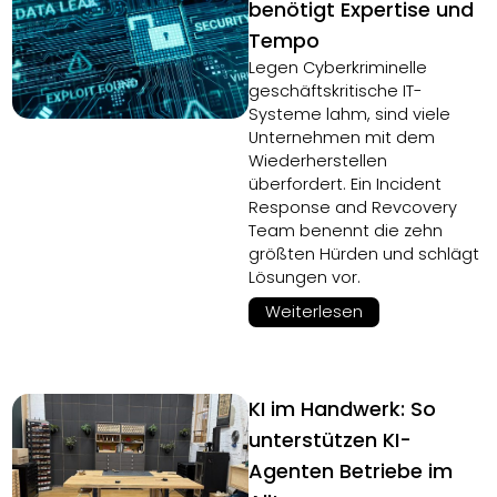
benötigt Expertise und
Tempo
Legen Cyberkriminelle
geschäftskritische IT-
Systeme lahm, sind viele
Unternehmen mit dem
Wiederherstellen
überfordert. Ein Incident
Response and Revcovery
Team benennt die zehn
größten Hürden und schlägt
Lösungen vor.
Weiterlesen
KI im Handwerk: So
unterstützen KI-
Agenten Betriebe im