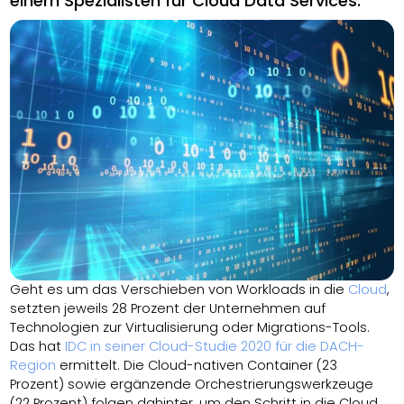
einem Spezialisten für Cloud Data Services.
Geht es um das Verschieben von Workloads in die
Cloud
,
setzten jeweils 28 Prozent der Unternehmen auf
Technologien zur Virtualisierung oder Migrations-Tools.
Das hat
IDC in seiner Cloud-Studie 2020 für die DACH-
Region
ermittelt. Die Cloud-nativen Container (23
Prozent) sowie ergänzende Orchestrierungswerkzeuge
(22 Prozent) folgen dahinter, um den Schritt in die Cloud