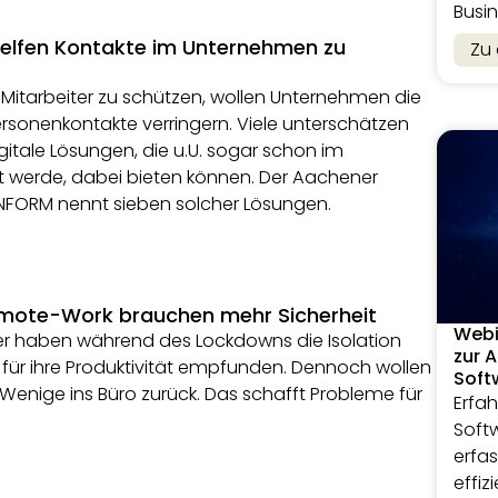
Busin
helfen Kontakte im Unternehmen zu
Zu
 Mitarbeiter zu schützen, wollen Unternehmen die
ersonenkontakte verringern. Viele unterschätzen
igitale Lösungen, die u.U. sogar schon im
 werde, dabei bieten können. Der Aachener
INFORM nennt sieben solcher Lösungen.
mote-Work brauchen mehr Sicherheit
Webi
ter haben während des Lockdowns die Isolation
zur 
für ihre Produktivität empfunden. Dennoch wollen
Soft
enige ins Büro zurück. Das schafft Probleme für
Erfah
Soft
erfa
effiz