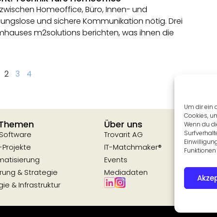
zwischen Homeoffice, Büro, Innen- und
ibungslose und sichere Kommunikation nötig. Drei
emhauses m2solutions berichten, was ihnen die
2
3
4
Um dir ein 
Cookies, u
 Themen
Über uns
Wenn du di
Surfverhalt
 Software
Trovarit AG
Einwilligun
-Projekte
IT-Matchmaker®
Funktionen 
matisierung
Events
erung & Strategie
Mediadaten
Akzep
ie & Infrastruktur