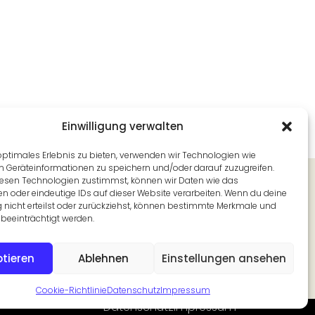
Einwilligung verwalten
optimales Erlebnis zu bieten, verwenden wir Technologien wie
m Geräteinformationen zu speichern und/oder darauf zuzugreifen.
Newsletter
esen Technologien zustimmst, können wir Daten wie das
en oder eindeutige IDs auf dieser Website verarbeiten. Wenn du deine
Alle 14 Tage aus unserer Redaktion in
g nicht erteilst oder zurückziehst, können bestimmte Merkmale und
Ihr Postfach.
beeinträchtigt werden.
Jetzt abonnieren
tieren
Ablehnen
Einstellungen ansehen
Cookie-Richtlinie
Datenschutz
Impressum
Datenschutz
Impressum