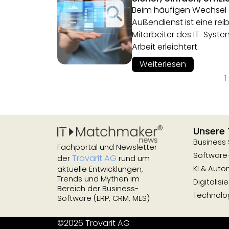
Beim häufigen Wechsel 
Außendienst ist eine re
Mitarbeiter des IT-Syst
Arbeit erleichtert.
Weiterlesen
1
Unsere
Business
Fachportal und Newsletter
Software
Trovarit AG
der
rund um
KI & Auto
aktuelle Entwicklungen,
Trends und Mythen im
Digitalisi
Bereich der Business-
Technolog
Software (ERP, CRM, MES)
©2026 Trovarit AG