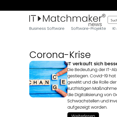
Business Software
Software-Projekte
KI
Corona-Krise
IT verkauft sich bess
Die Bedeutung der IT-Ab
gestiegen. Covid-19 hat 
gewirkt und die Rolle de
kurzfristigen Maßnahmen
die Digitalisierung von 
Schwachstellen und Inves
aufgezeigt worden.
Weiterlesen