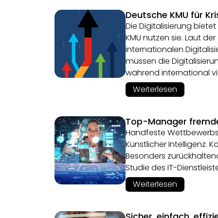
Deutsche KMU für Kri
Die Digitalisierung biet
KMU nutzen sie. Laut der 
internationalen Digitali
müssen die Digitalisier
während international 
Weiterlesen
Top-Manager fremdeln
Handfeste Wettbewerbsv
Künstlicher Intelligenz. K
Besonders zurückhalten
Studie des IT-Dienstleist
Weiterlesen
Sicher, einfach, effiz