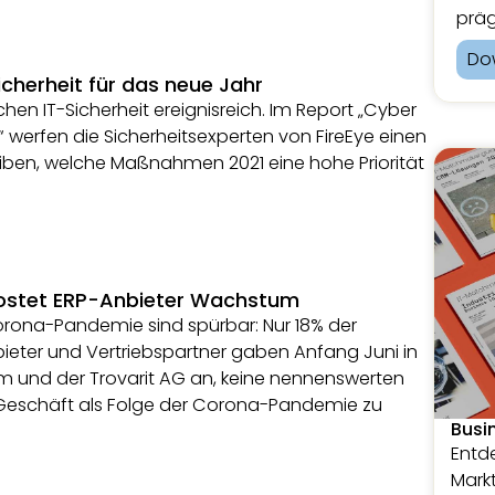
präg
Do
icherheit für das neue Jahr
hen IT-Sicherheit ereignisreich. Im Report „Cyber
1“ werfen die Sicherheitsexperten von FireEye einen
eiben, welche Maßnahmen 2021 eine hohe Priorität
stet ERP-Anbieter Wachstum
rona-Pandemie sind spürbar: Nur 18% der
eter und Vertriebspartner gaben Anfang Juni in
m und der Trovarit AG an, keine nennenswerten
Geschäft als Folge der Corona-Pandemie zu
Busi
Entde
Markt