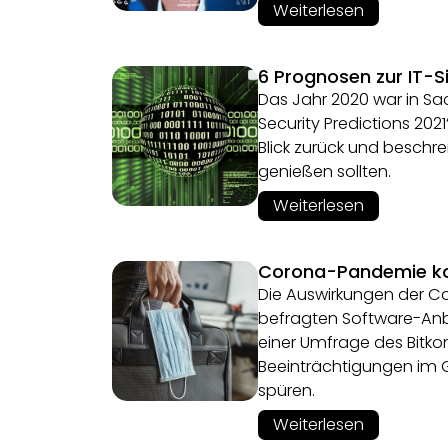
Weiterlesen
6 Prognosen zur IT-S
Das Jahr 2020 war in Sac
Security Predictions 202
Blick zurück und beschr
genießen sollten.
Weiterlesen
Corona-Pandemie ko
Die Auswirkungen der Co
befragten Software-Anbi
einer Umfrage des Bitko
Beeinträchtigungen im 
spüren.
Weiterlesen