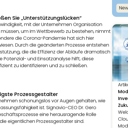
New
ießen Sie „Unterstützungslücken“
windigkeit, mit der Unternehmen Organisation
n müssen, um im Wettbewerb zu bestehen, nimmt
ondere die Corona-Pandemie hat sich hier
wiesen. Durch die geänderten Prozesse entstehen
stützung, die die Effizienz der Abläufe dramatisch
e Potenzial- und Einsatzanalyse hilft, diese
zient zu identifizieren und zu schließen.
Artik
Mode
tigste Prozessgestalter
Inve
nehmen schonungslos vor Augen gehalten, wie
Zuk
assungsfähigkeit ist. Signavio-CEO Dr. Gero
Welc
eschäftsprozesse eine herausragende Rolle
Clou
ie eigentlichen Prozessgestalter sind.
Mode