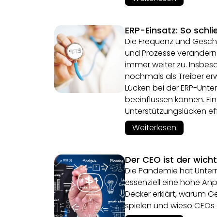
ERP-Einsatz: So schl
Die Frequenz und Gesch
und Prozesse veränder
immer weiter zu. Insbes
nochmals als Treiber er
Lücken bei der ERP-Unter
beeinflussen können. Ein
Unterstützungslücken effi
Weiterlesen
Der CEO ist der wich
Die Pandemie hat Unter
essenziell eine hohe Anp
Decker erklärt, warum G
spielen und wieso CEOs d