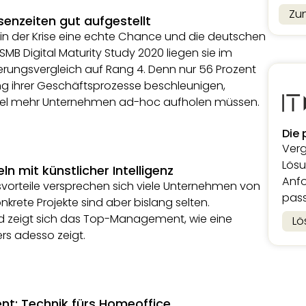
Zu
senzeiten gut aufgestellt
et in der Krise eine echte Chance und die deutschen
SMB Digital Maturity Study 2020 liegen sie im
sierungsvergleich auf Rang 4. Denn nur 56 Prozent
ung ihrer Geschäftsprozesse beschleunigen,
viel mehr Unternehmen ad-hoc aufholen müssen.
Die 
Verg
Lösu
 mit künstlicher Intelligenz
Anfo
orteile versprechen sich viele Unternehmen von
pass
onkrete Projekte sind aber bislang selten.
d zeigt sich das Top-Management, wie eine
Lö
ers adesso zeigt.
ient: Technik fürs Homeoffice