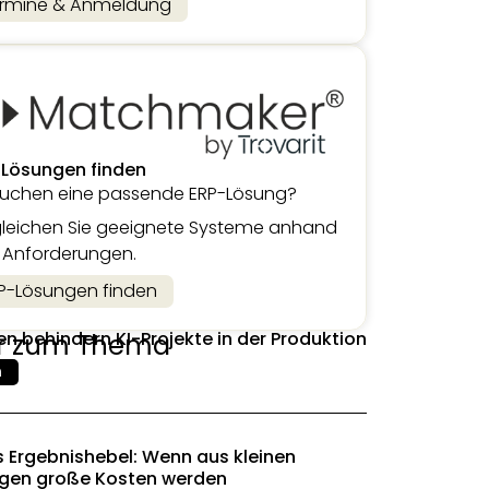
rmine & Anmeldung
-Lösungen finden
suchen eine passende ERP-Lösung?
leichen Sie geeignete Systeme anhand
r Anforderungen.
P-Lösungen finden
en behindern KI-Projekte in der Produktion
r zum Thema
n
s Ergebnishebel: Wenn aus kleinen
gen große Kosten werden