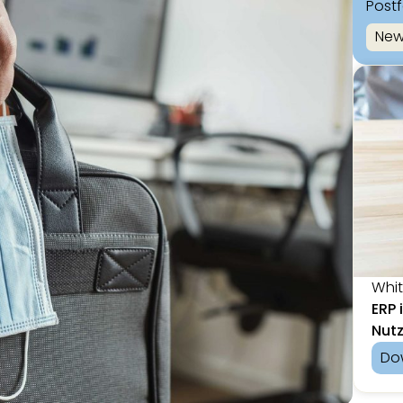
Post
New
Whi
ERP 
Nut
Do