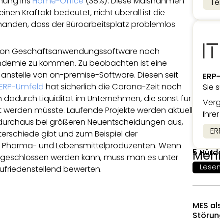
nung ins
Home-Office
(38%). Diese Maßnahmen
Te
en Kraftakt bedeutet, nicht überall ist die
rhanden, dass der Büroarbeitsplatz problemlos
ler von Geschäftsanwendungssoftware noch
ndemie zu kommen. Zu beobachten ist eine
anstelle von on-premise-Software. Diesen seit
ERP
 ERP-Umfeld
hat sicherlich die Corona-Zeit noch
Sie 
 dadurch Liquidität im Unternehmen, die sonst für
Verg
 werden müsste. Laufende Projekte werden aktuell
Ihre
s durchaus bei größeren Neuentscheidungen aus,
ER
erschiede gibt und zum Beispiel der
ls Pharma- und Lebensmittelproduzenten. Wenn
5 Hürd
Meh
bgeschlossen werden kann, muss man es unter
Lese
friedenstellend bewerten.
MES al
Störun