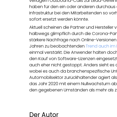
verlagern Outbound-Calls zur Lead-Gewin
haben für den ein oder anderen durchaus ein
Infrastruktur bei den Mitarbeitenden so vo
sofort ersetzt werden könnte.
Aktuell scheinen die Partner und Herstel
halbwegs glimpflich durch die Corona-Pa
stärkere Nachfrage nach Online-Versionen 
Jahren zu beobachtenden
Trend auch im
einmal verstärkt. Die Anwender halten doch
den Kauf von Software-Lizenzen eingesetzt
auch eher nicht gestoppt. Anders sieht e
wobei es auch da branchenspezifische Unt
Automobilsektor zurückhaltender agiert a
das Jahr 2020 mit einem Nullwachstum a
den gegebenen Umständen als mehr als zu
Der Autor