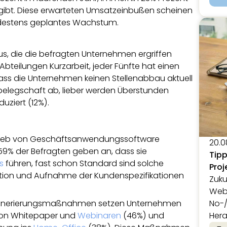
gibt. Diese erwarteten Umsatzeinbußen scheinen
ndestens geplantes Wachstum.
 die die befragten Unternehmen ergriffen
bteilungen Kurzarbeit, jeder Fünfte hat einen
 dass die Unternehmen keinen Stellenabbau aktuell
belegschaft ab, lieber werden Überstunden
ziert (12%).
trieb von Geschäftsanwendungssoftware
20.0
 59% der Befragten geben an, dass sie
Tipp
s
führen, fast schon Standard sind solche
Proj
tion und Aufnahme der Kundenspezifikationen
Zuku
Webi
-Generierungsmaßnahmen setzen Unternehmen
No-
von Whitepaper und
Webinaren
(46%) und
Hera