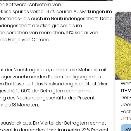
n Software-Anbietern von
ise spurlos vorbei. 37% spüren Auswirkungen im
Bestands- als auch im Neukundengeschäft. Dabei
ndengeschäft deutlich größer als im
n sprechen von merklichen, 19% sogar von
als Folge von Corona.
f der Nachfrageseite, rechnet die Mehrheit mit
 sogar zunehmenden Beeinträchtigungen bis
Whi
n Einflüsse auf das Neukundengeschäft stärker
IT-
eschäft. 60% der Befragten rechnen mit
Der 
ung des Neukundengeschäfts, drei Prozent
Über
r als 18 Monaten.
Fach
Unte
ausblick aus. Ein Viertel der Befragten rechnet
Do
ozent im laufenden Jahr, immerhin 23% Prozent