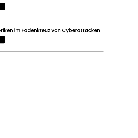
n
briken im Fadenkreuz von Cyberattacken
n