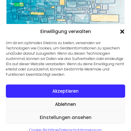
Einwilligung verwalten
Datenmodellierung: Grundlage für skalierbare
Dateninfrastrukturen
Um dir ein optimales Erlebnis zu bieten, verwenden wir
Technologien wie Cookies, um Geräteinformationen zu speichern
und/oder darauf zuzugreifen. Wenn du diesen Technologien
zustimmst, können wir Daten wie das Surfverhalten oder eindeutige
IDs auf dieser Website verarbeiten. Wenn du deine Einwilligung nicht
erteilst oder zurückziehst, können bestimmte Merkmale und
Funktionen beeinträchtigt werden.
Akzeptieren
3 goldene Regeln für Klarheit in Datenbanken
Ablehnen
Einstellungen ansehen
©2026 Trovarit AG
Datenschutz
Cookie-Richtlinie
Datenschutz
Impressum