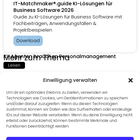
IT-Matchmaker®.guide KI-Lösungen für
Business Software 2026
Guide zu KI-Lösungen für Business Software mit
Fachbeiträgen, Anwendungsfällen &
Projektbeispielen
Download
Mehr zum Thema
KI-Agenten brauchen Personalmanagement
Lesen
Einwilligung verwalten
Cloud-ERP wird zum Erfolgsfaktor im Fashion-
Um dir ein optimales Erlebnis zu bieten, verwenden wir
Handel
Technologien wie Cookies, um Geräteinformationen zu speichern
und/oder darauf zuzugreifen. Wenn du diesen Technologien
Lesen
zustimmst, können wir Daten wie das Surfverhalten oder eindeutige
IDs auf dieser Website verarbeiten. Wenn du deine Einwilligung nicht
erteilst oder zurückziehst, können bestimmte Merkmale und
Funktionen beeinträchtigt werden.
KI-Kosten – Diese KI-Kostenfallen bedenkt kaum
jemand