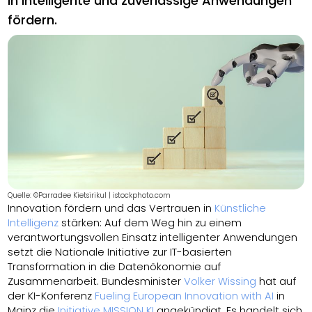
in intelligente und zuverlässige Anwendungen
fördern.
Quelle: ©Parradee Kietsirikul | istockphoto.com
Innovation fördern und das Vertrauen in
Künstliche
Intelligenz
stärken: Auf dem Weg hin zu einem
verantwortungsvollen Einsatz intelligenter Anwendungen
setzt die Nationale Initiative zur IT-basierten
Transformation in die Datenökonomie auf
Zusammenarbeit. Bundesminister
Volker Wissing
hat auf
der KI-Konferenz
Fueling European Innovation with AI
in
Mainz die
Initiative MISSION KI
angekündigt. Es handelt sich