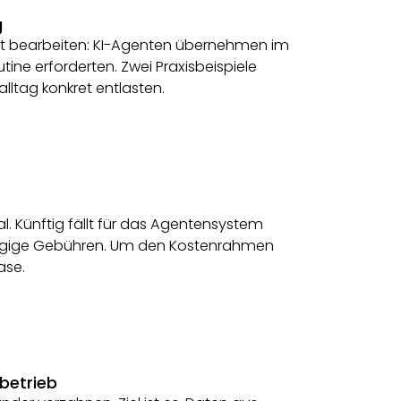
g
ent bearbeiten: KI-Agenten übernehmen im
ine erforderten. Zwei Praxisbeispiele
lltag konkret entlasten.
l. Künftig fällt für das Agentensystem
ängige Gebühren. Um den Kostenrahmen
ase.
nbetrieb