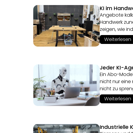
KI im Handwe
Angebote kalk
Handwerk zuneh
zeigen, wie in
Weiterlesen
Jeder KI-Age
Ein Abo-Modell
nicht nur ei
nicht zu spre
Weiterlesen
Industrielle