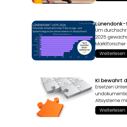
Lünendonk-S
Um durchschni
2025 gewachse
Marktforscher 
Weiterlesen
KI bewahrt 
Ersetzen Unte
undokumentier
Altsysteme mit
Weiterlesen