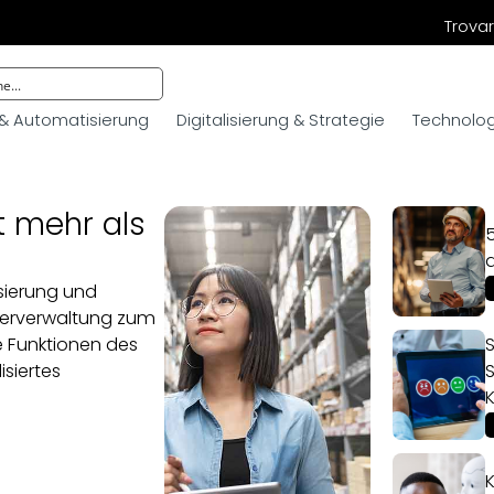
Trovar
 & Automatisierung
Digitalisierung & Strategie
Technologi
t mehr als
5
sierung und
gerverwaltung zum
 Funktionen des
S
isiertes
S
?
K
K