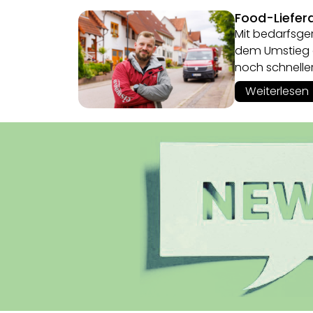
Food-Lieferd
Mit bedarfsger
dem Umstieg au
noch schnelle
Weiterlesen