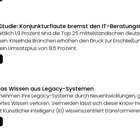
tudie: Konjunkturflaute bremst den IT-Beratung
ttlich 1,9 Prozent sind die Top 25 mittelständischen deu
n. Kriselnde Branchen erhöhen den Druck zur Erschließun
ein Umsatzplus von 8,5 Prozent.
das Wissen aus Legacy-Systemen
rnehmen ihre Legacy-Systeme durch Neuentwicklungen, ge
tes Wissen verloren. Vermeiden lässt sich dieser Know-ho
 Künstlicher Intelligenz (KI) wissenszentriert transformiere