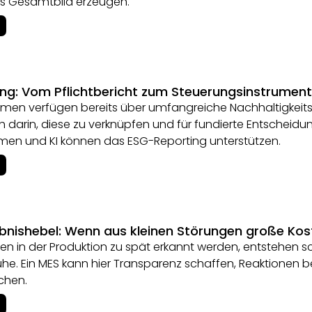
s Gesamtbild erzeugen.
ng: Vom Pflichtbericht zum Steuerungsinstrument
hmen verfügen bereits über umfangreiche Nachhaltigkeits
h darin, diese zu verknüpfen und für fundierte Entschei
men und KI können das ESG-Reporting unterstützen.
ebnishebel: Wenn aus kleinen Störungen große Ko
n in der Produktion zu spät erkannt werden, entstehen sc
uhe. Ein MES kann hier Transparenz schaffen, Reaktionen
chen.