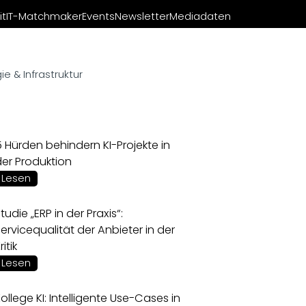
it
IT-Matchmaker
Events
Newsletter
Mediadaten
e & Infrastruktur
 Hürden behindern KI-Projekte in
der Produktion
Lesen
tudie „ERP in der Praxis“:
ervicequalität der Anbieter in der
ritik
Lesen
ollege KI: Intelligente Use-Cases in