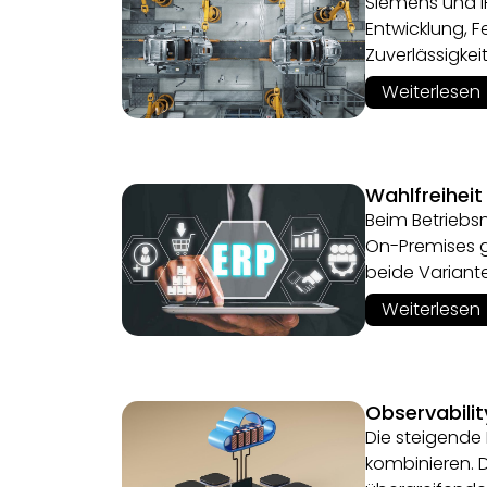
Siemens und IF
Entwicklung, 
Zuverlässigke
Weiterlesen
Wahlfreiheit
Beim Betriebs
On-Premises g
beide Variant
Weiterlesen
Observabili
Die steigende
kombinieren. 