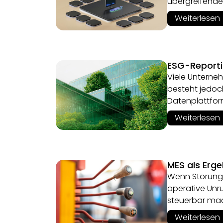
übergreifende
Weiterlesen
ESG-Reporti
Viele Unterne
besteht jedoc
Datenplattfor
Weiterlesen
MES als Erg
Wenn Störunge
operative Unr
steuerbar ma
Weiterlesen