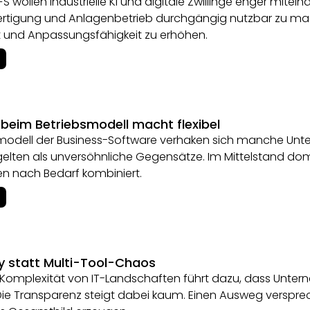
S wollen industrielle KI und digitale Zwillinge enger mitein
Fertigung und Anlagenbetrieb durchgängig nutzbar zu mac
it und Anpassungsfähigkeit zu erhöhen.
 beim Betriebsmodell macht flexibel
modell der Business-Software verhaken sich manche Unt
elten als unversöhnliche Gegensätze. Im Mittelstand do
en nach Bedarf kombiniert.
ty statt Multi-Tool-Chaos
 Komplexität von IT-Landschaften führt dazu, dass Unt
Die Transparenz steigt dabei kaum. Einen Ausweg versprec