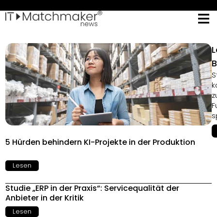
L
B
S
k
z
F
s
5 Hürden behindern KI-Projekte in der Produktion
Lesen
Studie „ERP in der Praxis“: Servicequalität der
Anbieter in der Kritik
Lesen