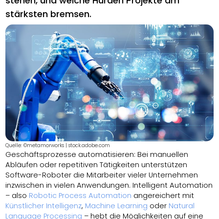
stehen, und welche Hürden Projekte am
stärksten bremsen.
Quelle: ©metamorworks | stock.adobe.com
Geschäftsprozesse automatisieren: Bei manuellen
Abläufen oder repetitiven Tätigkeiten unterstützen
Software-Roboter die Mitarbeiter vieler Unternehmen
inzwischen in vielen Anwendungen. Intelligent Automation
– also
Robotic Process Automation
angereichert mit
Künstlicher Intelligenz
,
Machine Learning
oder
Natural
Language Processing
– hebt die Möglichkeiten auf eine