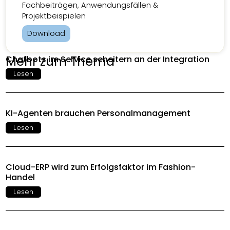
Fachbeiträgen, Anwendungsfällen &
Projektbeispielen
Download
Mehr zum Thema
Chatbots im Service scheitern an der Integration
Lesen
KI-Agenten brauchen Personalmanagement
Lesen
Cloud-ERP wird zum Erfolgsfaktor im Fashion-
Handel
Lesen