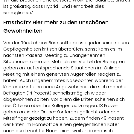
Wir alle brauchen eine bessere Work-Life-Balance, und es
ist großartig, dass Hybrid- und Fernarbeit dies
ermöglichen.“
Ernsthaft? Hier mehr zu den unschönen
Gewohnheiten
Vor der Rückkehr ins Büro sollte besser jeder seine neuen
Gepflogenheiten kritisch überprüfen, sonst kann es im
nächsten Präsenz-Meeting zu unangenehmen
Situationen kommen. Mehr als ein Viertel der Befragten
geben an, auf entsprechende Situationen im Online-
Meeting mit einem genervten Augenrollen reagiert zu
haben. Auch ungehemmtes Nasebohren während der
Konferenz ist eine neue Angewohnheit, die sich manche
Befragten (14 Prozent) schnellstmöglich wieder
abgewöhnen sollten. Vor allem die Briten scheinen sich
des Öfteren über ihre Kollegen aufzuregen: 18 Prozent
geben an, in der Online-Konferenz geflucht oder den
Mittelfinger gezeigt zu haben. Zudem finden 49 Prozent
der Briten im Homeoffice einen gelegentlichen Kater
nach durchzechter Nacht nicht weiter dramatisch.