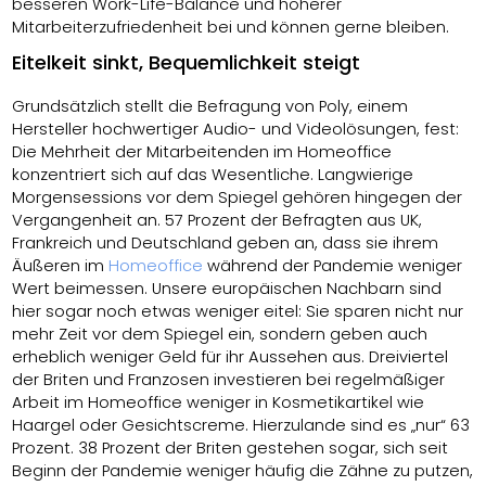
besseren Work-Life-Balance und höherer
Mitarbeiterzufriedenheit bei und können gerne bleiben.
Eitelkeit sinkt, Bequemlichkeit steigt
Grundsätzlich stellt die Befragung von Poly, einem
Hersteller hochwertiger Audio- und Videolösungen, fest:
Die Mehrheit der Mitarbeitenden im Homeoffice
konzentriert sich auf das Wesentliche. Langwierige
Morgensessions vor dem Spiegel gehören hingegen der
Vergangenheit an. 57 Prozent der Befragten aus UK,
Frankreich und Deutschland geben an, dass sie ihrem
Äußeren im
Homeoffice
während der Pandemie weniger
Wert beimessen. Unsere europäischen Nachbarn sind
hier sogar noch etwas weniger eitel: Sie sparen nicht nur
mehr Zeit vor dem Spiegel ein, sondern geben auch
erheblich weniger Geld für ihr Aussehen aus. Dreiviertel
der Briten und Franzosen investieren bei regelmäßiger
Arbeit im Homeoffice weniger in Kosmetikartikel wie
Haargel oder Gesichtscreme. Hierzulande sind es „nur“ 63
Prozent. 38 Prozent der Briten gestehen sogar, sich seit
Beginn der Pandemie weniger häufig die Zähne zu putzen,