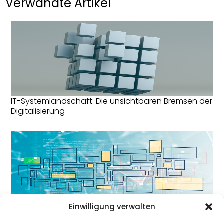
Verwandte Artikel
IT-Systemlandschaft: Die unsichtbaren Bremsen der
Digitalisierung
Einwilligung verwalten
Datenmodellierung: Grundlage für skalierbare
Dateninfrastrukturen