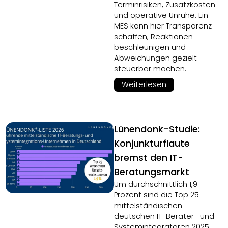
Terminrisiken, Zusatzkosten
und operative Unruhe. Ein
MES kann hier Transparenz
schaffen, Reaktionen
beschleunigen und
Abweichungen gezielt
steuerbar machen.
Weiterlesen
Lünendonk-Studie:
Konjunkturflaute
bremst den IT-
Beratungsmarkt
Um durchschnittlich 1,9
Prozent sind die Top 25
mittelständischen
deutschen IT-Berater- und
Systemintegratoren 2025