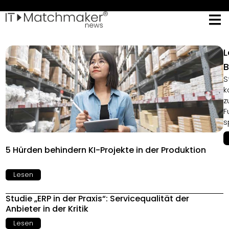
L
B
S
k
z
F
s
5 Hürden behindern KI-Projekte in der Produktion
Lesen
Studie „ERP in der Praxis“: Servicequalität der
Anbieter in der Kritik
Lesen