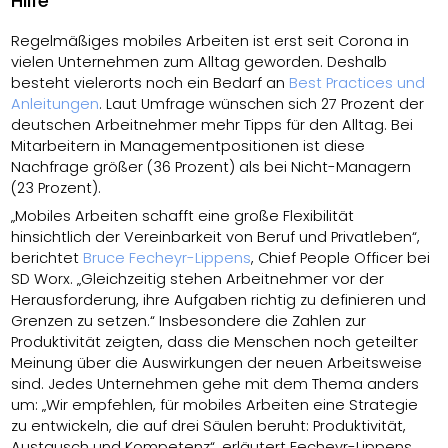
Hilfe
Regelmäßiges mobiles Arbeiten ist erst seit Corona in
vielen Unternehmen zum Alltag geworden. Deshalb
besteht vielerorts noch ein Bedarf an
Best Practices und
Anleitungen
. Laut Umfrage wünschen sich 27 Prozent der
deutschen Arbeitnehmer mehr Tipps für den Alltag. Bei
Mitarbeitern in Managementpositionen ist diese
Nachfrage größer (36 Prozent) als bei Nicht-Managern
(23 Prozent).
„Mobiles Arbeiten schafft eine große Flexibilität
hinsichtlich der Vereinbarkeit von Beruf und Privatleben“,
berichtet
Bruce Fecheyr-Lippens
, Chief People Officer bei
SD Worx. „Gleichzeitig stehen Arbeitnehmer vor der
Herausforderung, ihre Aufgaben richtig zu definieren und
Grenzen zu setzen.“ Insbesondere die Zahlen zur
Produktivität zeigten, dass die Menschen noch geteilter
Meinung über die Auswirkungen der neuen Arbeitsweise
sind. Jedes Unternehmen gehe mit dem Thema anders
um: „Wir empfehlen, für mobiles Arbeiten eine Strategie
zu entwickeln, die auf drei Säulen beruht: Produktivität,
Austausch und Kompetenz“, erläutert Fecheyr-Lippens.