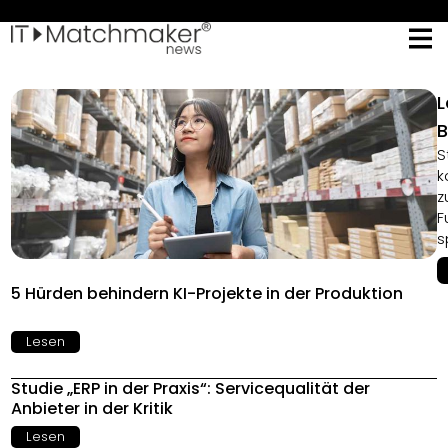
L
B
S
k
z
F
s
5 Hürden behindern KI-Projekte in der Produktion
Lesen
Studie „ERP in der Praxis“: Servicequalität der
Anbieter in der Kritik
Lesen