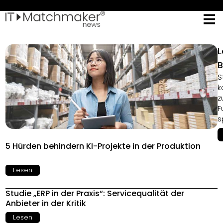
L
B
S
k
z
F
s
5 Hürden behindern KI-Projekte in der Produktion
Lesen
Studie „ERP in der Praxis“: Servicequalität der
Anbieter in der Kritik
Lesen