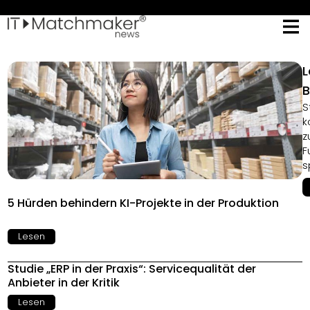
L
B
S
k
z
F
s
5 Hürden behindern KI-Projekte in der Produktion
Lesen
Studie „ERP in der Praxis“: Servicequalität der
Anbieter in der Kritik
Lesen