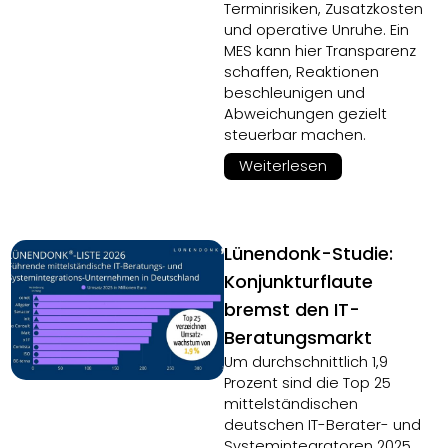
Terminrisiken, Zusatzkosten
und operative Unruhe. Ein
MES kann hier Transparenz
schaffen, Reaktionen
beschleunigen und
Abweichungen gezielt
steuerbar machen.
Weiterlesen
Lünendonk-Studie:
Konjunkturflaute
bremst den IT-
Beratungsmarkt
Um durchschnittlich 1,9
Prozent sind die Top 25
mittelständischen
deutschen IT-Berater- und
Systemintegratoren 2025