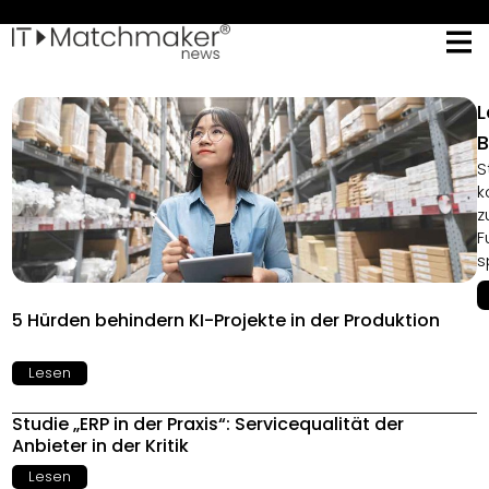
L
B
S
k
z
F
s
5 Hürden behindern KI-Projekte in der Produktion
Lesen
Studie „ERP in der Praxis“: Servicequalität der
Anbieter in der Kritik
Lesen