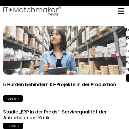
L
B
S
k
z
F
s
5 Hürden behindern KI-Projekte in der Produktion
Lesen
Studie „ERP in der Praxis“: Servicequalität der
Anbieter in der Kritik
Lesen