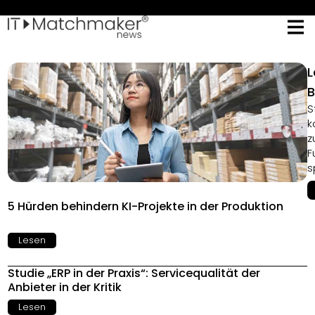
L
B
S
k
z
F
s
5 Hürden behindern KI-Projekte in der Produktion
Lesen
Studie „ERP in der Praxis“: Servicequalität der
Anbieter in der Kritik
Lesen