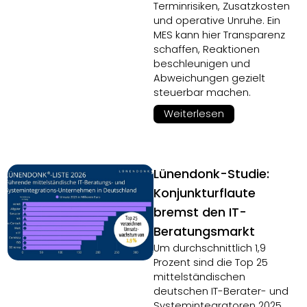
Terminrisiken, Zusatzkosten
und operative Unruhe. Ein
MES kann hier Transparenz
schaffen, Reaktionen
beschleunigen und
Abweichungen gezielt
steuerbar machen.
Weiterlesen
Lünendonk-Studie:
Konjunkturflaute
bremst den IT-
Beratungsmarkt
Um durchschnittlich 1,9
Prozent sind die Top 25
mittelständischen
deutschen IT-Berater- und
Systemintegratoren 2025