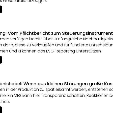
s Gesamtbild erzeugen.
ng: Vom Pflichtbericht zum Steuerungsinstrument
hmen verfügen bereits über umfangreiche Nachhaltigkeits
h darin, diese zu verknüpfen und für fundierte Entschei
men und KI können das ESG-Reporting unterstützen.
ebnishebel: Wenn aus kleinen Störungen große Ko
n in der Produktion zu spät erkannt werden, entstehen sc
uhe. Ein MES kann hier Transparenz schaffen, Reaktionen
chen.