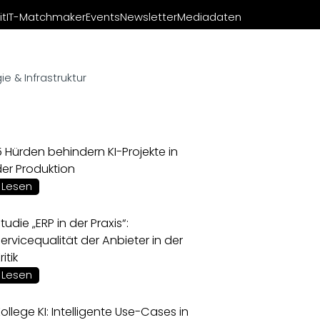
it
IT-Matchmaker
Events
Newsletter
Mediadaten
e & Infrastruktur
 Hürden behindern KI-Projekte in
der Produktion
Lesen
tudie „ERP in der Praxis“:
ervicequalität der Anbieter in der
ritik
Lesen
ollege KI: Intelligente Use-Cases in