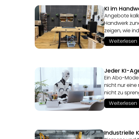
KI im Handwe
Angebote kalk
Handwerk zuneh
zeigen, wie in
Weiterlesen
Jeder KI-Age
Ein Abo-Modell
nicht nur ei
nicht zu spre
Weiterlesen
Industrielle