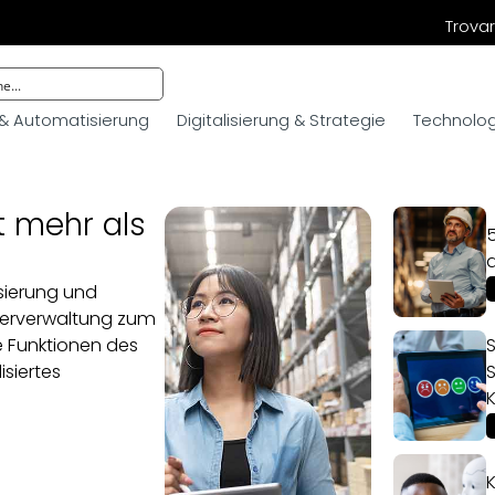
Trovar
 & Automatisierung
Digitalisierung & Strategie
Technologi
t mehr als
5
sierung und
gerverwaltung zum
 Funktionen des
S
isiertes
S
?
K
K