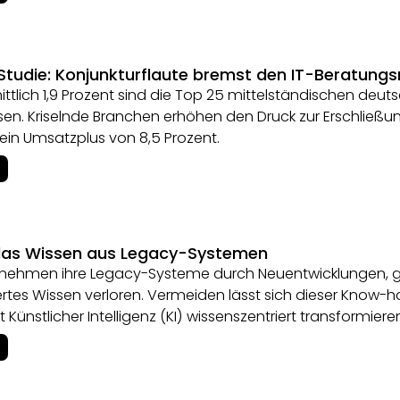
tudie: Konjunkturflaute bremst den IT-Beratung
ttlich 1,9 Prozent sind die Top 25 mittelständischen deu
n. Kriselnde Branchen erhöhen den Druck zur Erschließun
ein Umsatzplus von 8,5 Prozent.
das Wissen aus Legacy-Systemen
rnehmen ihre Legacy-Systeme durch Neuentwicklungen, ge
tes Wissen verloren. Vermeiden lässt sich dieser Know-ho
 Künstlicher Intelligenz (KI) wissenszentriert transformiere