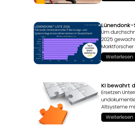
Lünendonk-S
Um durchschni
2025 gewachse
Marktforscher 
Weiterlesen
KI bewahrt 
Ersetzen Unte
undokumentier
Altsysteme mit
Weiterlesen