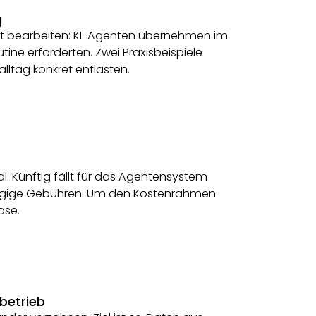
g
ent bearbeiten: KI-Agenten übernehmen im
ine erforderten. Zwei Praxisbeispiele
lltag konkret entlasten.
l. Künftig fällt für das Agentensystem
ängige Gebühren. Um den Kostenrahmen
ase.
nbetrieb