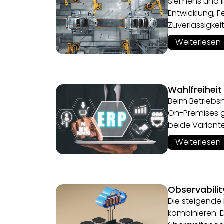
Siemens und IF
Entwicklung, 
Zuverlässigke
Weiterlesen
Wahlfreiheit
Beim Betriebs
On-Premises g
beide Variant
Weiterlesen
Observabili
Die steigende
kombinieren. 