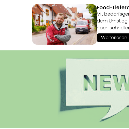
Food-Lieferd
Mit bedarfsger
dem Umstieg au
noch schnelle
Weiterlesen