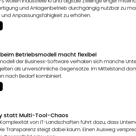
S wollen industrielle KI und digitale Zwillinge enger mitein
Fertigung und Anlagenbetrieb durchgängig nutzbar zu mac
it und Anpassungsfähigkeit zu erhöhen.
 beim Betriebsmodell macht flexibel
modell der Business-Software verhaken sich manche Unt
elten als unversöhnliche Gegensätze. Im Mittelstand do
en nach Bedarf kombiniert.
ty statt Multi-Tool-Chaos
 Komplexität von IT-Landschaften führt dazu, dass Unt
Die Transparenz steigt dabei kaum. Einen Ausweg versprec