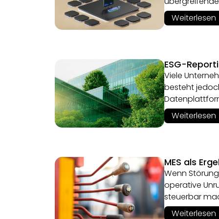
übergreifende
Weiterlesen
ESG-Reporti
Viele Unterne
besteht jedoc
Datenplattfor
Weiterlesen
MES als Erg
Wenn Störunge
operative Unr
steuerbar ma
Weiterlesen