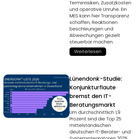
Terminrisiken, Zusatzkosten
und operative Unruhe. Ein
MES kann hier Transparenz
schaffen, Reaktionen
beschleunigen und
Abweichungen gezielt
steuerbar machen.
Weiterlesen
Lünendonk-Studie:
Konjunkturflaute
bremst den IT-
Beratungsmarkt
Um durchschnittlich 1,9
Prozent sind die Top 25
mittelständischen
deutschen IT-Berater- und
Systemintegratoren 2025