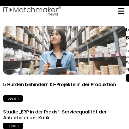
L
B
S
k
z
F
s
5 Hürden behindern KI-Projekte in der Produktion
Lesen
Studie „ERP in der Praxis“: Servicequalität der
Anbieter in der Kritik
Lesen