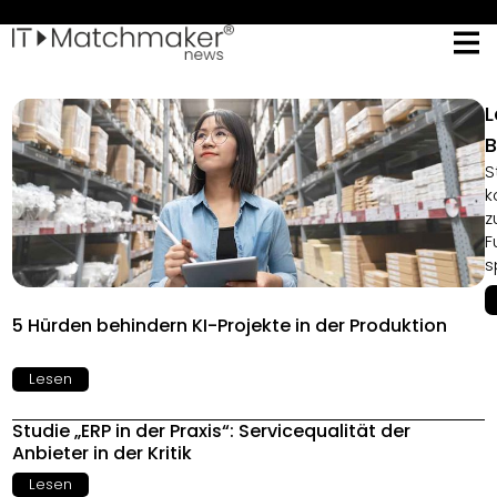
L
B
S
k
z
F
s
5 Hürden behindern KI-Projekte in der Produktion
Lesen
Studie „ERP in der Praxis“: Servicequalität der
Anbieter in der Kritik
Lesen