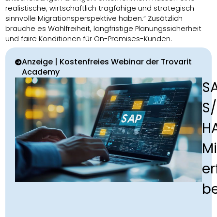
realistische, wirtschaftlich tragfähige und strategisch
sinnvolle Migrationsperspektive haben.“ Zusätzlich
brauche es Wahlfreiheit, langfristige Planungssicherheit
und faire Konditionen für On-Premises-Kunden.
Anzeige | Kostenfreies Webinar der Trovarit
Academy
S
S
H
Mi
er
b