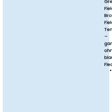
Gr
Fiel
Br
Fiel
Te
–
ga
oh
bla
Fle