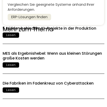
Vergleichen Sie geeignete Systeme anhand Ihrer
Anforderungen.
ERP-Lösungen finden
Mehr zum Thema
5 Hürden behindern KI-Projekte in der Produktion
Lesen
MES als Ergebnishebel: Wenn aus kleinen Störungen
große Kosten werden
Lesen
Die Fabriken im Fadenkreuz von Cyberattacken
Lesen