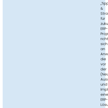
„Tip
&
Stra
für
zuku
ERP-
Proj
rich
sich
an
Anw
die
vor
der
(Ne
Aus
und
Imp
eine
ERP-
Lös