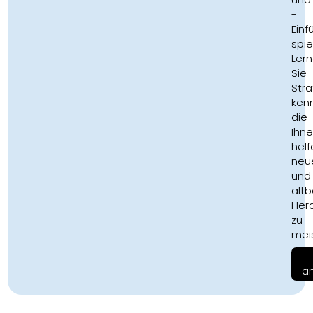
-
Einf
spie
Ler
Sie
Stra
ken
die
Ihn
helf
neu
und
alt
Her
zu
meis
a