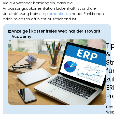
Viele Anwender bemängeln, dass die
Anpassungsdokumentation lückenhaft ist und die
Unterstützung beim
Implementieren
neuer Funktionen
oder Releases oft nicht ausreichend ist.
Anzeige | kostenfreies Webinar der Trovarit
Academy
Ti
&
St
fü
zu
ER
Pr
Das
Web