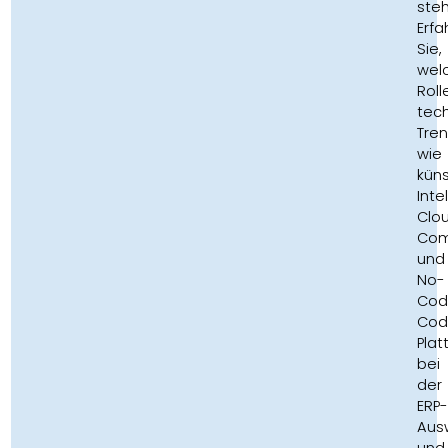
ste
Erfa
Sie,
wel
Roll
tec
Tre
wie
küns
Inte
Clo
Com
und
No-
Cod
Cod
Pla
bei
der
ERP-
Aus
und