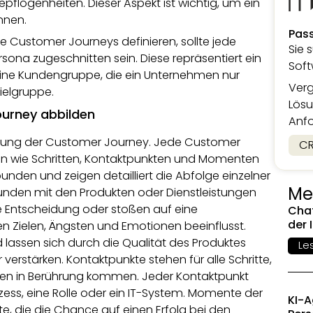
pflogenheiten. Dieser Aspekt ist wichtig, um ein
nnen.
Pas
e Customer Journeys definieren, sollte jede
Sie 
na zugeschnitten sein. Diese repräsentiert ein
Sof
ine Kundengruppe, die ein Unternehmen nur
Verg
ielgruppe.
Lösu
ourney abbilden
Anf
tellung der Customer Journey. Jede Customer
CR
en wie Schritten, Kontaktpunkten und Momenten
bunden und zeigen detailliert die Abfolge einzelner
Me
Kunden mit den Produkten oder Dienstleistungen
ne Entscheidung oder stoßen auf eine
Chat
der 
n Zielen, Ängsten und Emotionen beeinflusst.
lassen sich durch die Qualität des Produktes
Le
erstärken. Kontaktpunkte stehen für alle Schritte,
en in Berührung kommen. Jeder Kontaktpunkt
ess, eine Rolle oder ein IT-System. Momente der
KI-
e, die die Chance auf einen Erfolg bei den