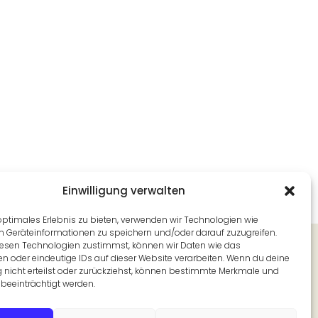
Einwilligung verwalten
optimales Erlebnis zu bieten, verwenden wir Technologien wie
m Geräteinformationen zu speichern und/oder darauf zuzugreifen.
Newsletter
esen Technologien zustimmst, können wir Daten wie das
en oder eindeutige IDs auf dieser Website verarbeiten. Wenn du deine
Alle 14 Tage aus unserer Redaktion in
g nicht erteilst oder zurückziehst, können bestimmte Merkmale und
Ihr Postfach.
beeinträchtigt werden.
Jetzt abonnieren