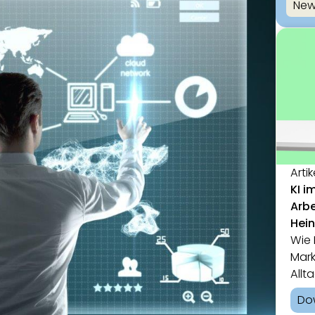
New
Artik
KI i
Arbe
Hei
Wie 
Mark
Allt
Do