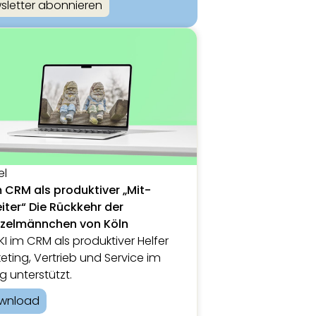
sletter abonnieren
el
m CRM als produktiver „Mit-
iter“ Die Rückkehr der
nzelmännchen von Köln
KI im CRM als produktiver Helfer
eting, Vertrieb und Service im
ag unterstützt.
wnload