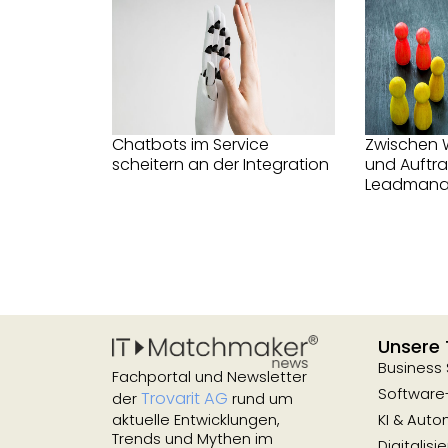
Chatbots im Service
Zwischen 
scheitern an der Integration
und Auftr
Leadman
Unsere
Business
Fachportal und Newsletter
Software
Trovarit AG
der
rund um
KI & Auto
aktuelle Entwicklungen,
Trends und Mythen im
Digitalisi