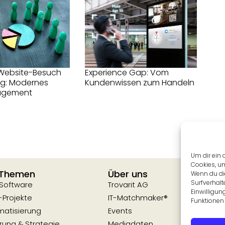
Website-Besuch
Experience Gap: Vom
ag: Modernes
Kundenwissen zum Handeln
agement
Um dir ein 
Cookies, u
 Themen
Über uns
Wenn du di
Surfverhalt
 Software
Trovarit AG
Einwilligun
-Projekte
IT-Matchmaker®
Funktionen 
matisierung
Events
erung & Strategie
Mediadaten