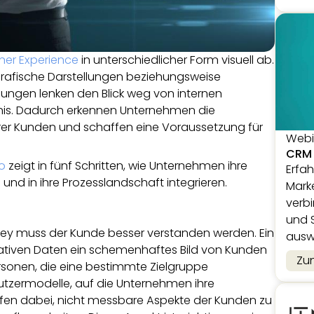
er Experience
in unterschiedlicher Form visuell ab.
grafische Darstellungen beziehungsweise
ungen lenken den Blick weg von internen
nis. Dadurch erkennen Unternehmen die
hrer Kunden und schaffen eine Voraussetzung für
Webi
CRM 
o
zeigt in fünf Schritten, wie Unternehmen ihre
Erfa
nd in ihre Prozesslandschaft integrieren.
Marke
verb
und 
ney muss der Kunde besser verstanden werden. Ein
ausw
tativen Daten ein schemenhaftes Bild von Kunden
Zu
Personen, die eine bestimmte Zielgruppe
Nutzermodelle, auf die Unternehmen ihre
fen dabei, nicht messbare Aspekte der Kunden zu