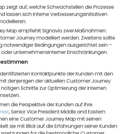
p zeigt auf, welche Schwachstellen die Prozesse
 lassen sich interne Verbesserungsinitiativen
odellieren.
rney Map empfiehlt Signavio zwei Maßnahmen:
stomer Journey modelliert werden. Zweitens sollte
ng notwendiger Bedingungen ausgerichtet sein –
n oder unternehmensinterner Einschränkungen.
 bestimmen
identifizierten Kontaktpunkte der Kunden mit den
mit denjenigen der aktuellen Customer Journey
e nötigen Schritte zur Optimierung der internen
msetzen.
n die Perspektive der Kunden auf ihre
Veer
, Senior Vice President Middle and Eastern
ehmen eine Customer Journey Map mit seinen
elt sie mit Blick auf die Erfahrungen seiner Kunden
oraussetzungen für die bestmögliche Customer