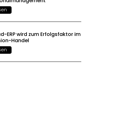
sonalmanagement
sen
d-ERP wird zum Erfolgsfaktor im
hion-Handel
sen