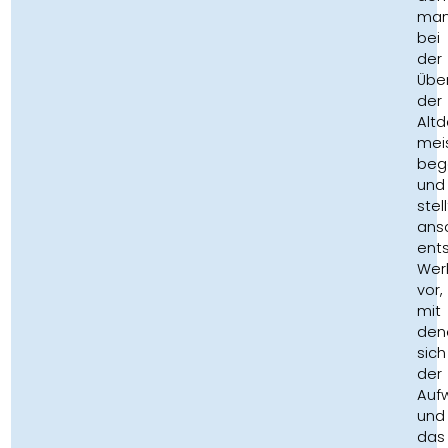
ma
bei
der
Übe
der
Alt
mei
beg
und
stell
ans
ent
Wer
vor,
mit
den
sich
der
Auf
und
das