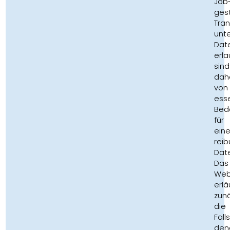
Job
ges
Tra
unte
Dat
erla
sind
dah
von
esse
Bed
für
ein
rei
Dat
Das
Web
erlä
zun
die
Falls
den