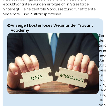
Produktvarianten wurden erfolgreich in Salesforce
hinterlegt – eine zentrale Voraussetzung für effiziente
Angebots- und Auftragsprozesse.
Anzeige | kostenloses Webinar der Trovarit
Academy
Bei
der
Einf
eine
neu
Bus
Sof
beis
für
ERP,
MES,
CRM
PDM
HR
ode