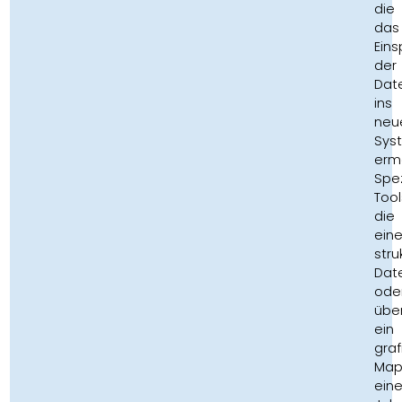
die
das
Eins
der
Dat
ins
neu
Sys
ermö
Spez
Tool
die
ein
stru
Dat
ode
übe
ein
graf
Map
ein