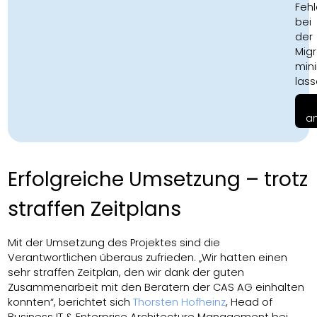
Fehl
bei
der
Migr
min
lass
a
Erfolgreiche Umsetzung – trotz
straffen Zeitplans
Mit der Umsetzung des Projektes sind die
Verantwortlichen überaus zufrieden. „Wir hatten einen
sehr straffen Zeitplan, den wir dank der guten
Zusammenarbeit mit den Beratern der CAS AG einhalten
konnten“, berichtet sich
Thorsten Hofheinz
, Head of
Business IT & Enterprise Architecture Management bei