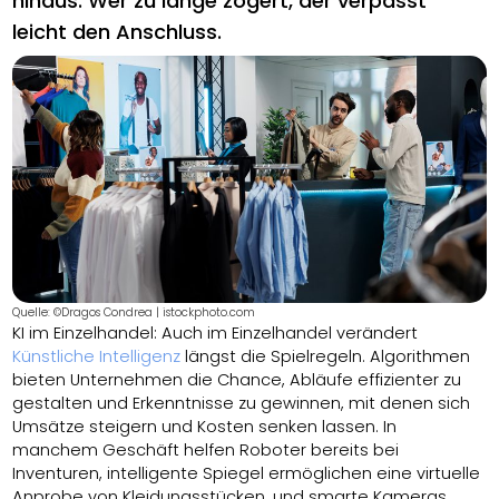
hinaus. Wer zu lange zögert, der verpasst
leicht den Anschluss.
Quelle: ©Dragos Condrea | istockphoto.com
KI im Einzelhandel: Auch im Einzelhandel verändert
Künstliche Intelligenz
längst die Spielregeln. Algorithmen
bieten Unternehmen die Chance, Abläufe effizienter zu
gestalten und Erkenntnisse zu gewinnen, mit denen sich
Umsätze steigern und Kosten senken lassen. In
manchem Geschäft helfen Roboter bereits bei
Inventuren, intelligente Spiegel ermöglichen eine virtuelle
Anprobe von Kleidungsstücken, und smarte Kameras