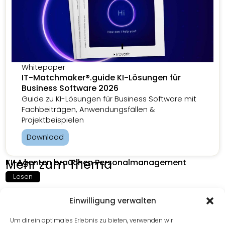
Whitepaper
IT-Matchmaker®.guide KI-Lösungen für
Business Software 2026
Guide zu KI-Lösungen für Business Software mit
Fachbeiträgen, Anwendungsfällen &
Projektbeispielen
Download
Mehr zum Thema
KI-Agenten brauchen Personalmanagement
Lesen
Einwilligung verwalten
Cloud-ERP wird zum Erfolgsfaktor im Fashion-
Um dir ein optimales Erlebnis zu bieten, verwenden wir