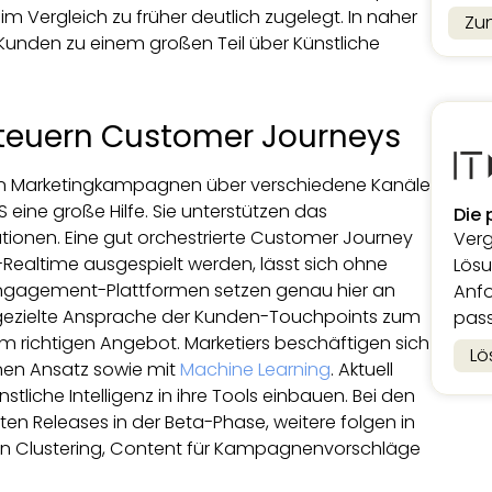
im Vergleich zu früher deutlich zugelegt. In naher
Zu
 Kunden zu einem großen Teil über Künstliche
teuern Customer Journeys
on Marketingkampagnen über verschiedene Kanäle
eine große Hilfe. Sie unterstützen das
Die 
ionen. Eine gut orchestrierte Customer Journey
Verg
-Realtime ausgespielt werden, lässt sich ohne
Lösu
ngagement-Plattformen setzen genau hier an
Anfo
e gezielte Ansprache der Kunden-Touchpoints zum
pass
dem richtigen Angebot. Marketiers beschäftigen sich
Lö
nen Ansatz sowie mit
Machine Learning
. Aktuell
tliche Intelligenz in ihre Tools einbauen. Bei den
ten Releases in der Beta-Phase, weitere folgen in
 Clustering, Content für Kampagnenvorschläge