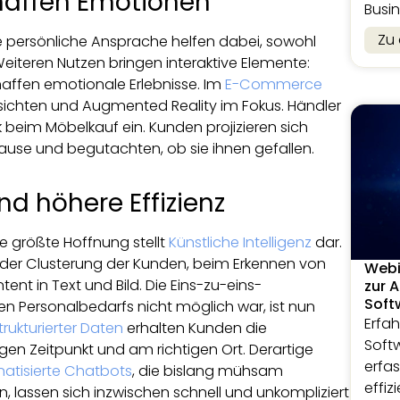
chaffen Emotionen
Busin
Zu
e persönliche Ansprache helfen dabei, sowohl
Weiteren Nutzen bringen interaktive Elemente:
chaffen emotionale Erlebnisse. Im
E-Commerce
sichten und Augmented Reality im Fokus. Händler
beim Möbelkauf ein. Kunden projizieren sich
ause und begutachten, ob sie ihnen gefallen.
d höhere Effizienz
e größte Hoffnung stellt
Künstliche Intelligenz
dar.
ei der Clusterung der Kunden, beim Erkennen von
Webi
nt in Text und Bild. Die Eins-zu-eins-
zur 
Soft
en Personalbedarfs nicht möglich war, ist nun
Erfah
trukturierter Daten
erhalten Kunden die
Soft
gen Zeitpunkt und am richtigen Ort. Derartige
erfa
atisierte Chatbots
, die bislang mühsam
effiz
, lassen sich inzwischen schnell und unkompliziert