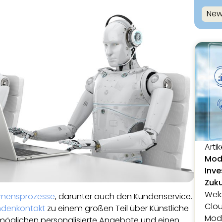
New
Artik
Mode
Inve
Zuk
Welc
mensprozesse
, darunter auch den Kundenservice.
Clou
ndenkontakt
zu einem großen Teil über Künstliche
Mode
ermöglichen personalisierte Angebote und einen