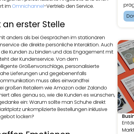
präg
ert im
Omnichannel
-Vertrieb den Service.
Do
an erster Stelle
ehlt anders als bei Gesprächen im stationären
ervice die direkte persönliche Interaktion. Auch
ten, die Kunden zu binden und das Engagement mit
 steht der Kundenservice. Von dem
ligente Größenvorschläge, personalisierte
nahe Lieferungen und gegebenenfalls
Kommunikation muss alles einwandfrei
 Bei großen Retailern wie Amazon oder Zalando
oniert alles genau so, wie die Kunden es wünschen,
sgedanke ein: Warum sollte man Schuhe direkt
arktplatz unkomplizierte Bestellungen inklusive
Busi
ngebot locken?
Entde
Markt