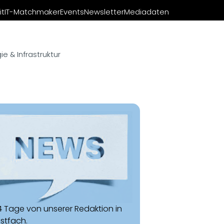
it
IT-Matchmaker
Events
Newsletter
Mediadaten
e & Infrastruktur
14 Tage von unserer Redaktion in
ostfach.