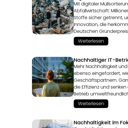
Mit digitaler Müllsortieru
Abfallwirtschaft: Million
Stoffe sicher getrennt, 
Innovation, die herkömm
Deutschen Gründerpreis
Weiterlesen
Nachhaltiger IT-Betr
Mehr Nachhaltigkeit un
ebenso eingefordert, w
Geschäftspartnern. Ganz
die Effizienz und senken 
Betrieb umweltfreundlich
Weiterlesen
Nachhaltigkeit im Fo