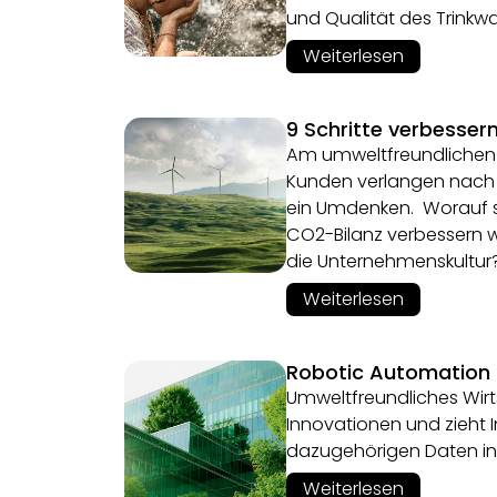
und Qualität des Trinkwa
Weiterlesen
9 Schritte verbessern
Am umweltfreundlichen W
Kunden verlangen nach 
ein Umdenken. Worauf so
CO2-Bilanz verbessern wol
die Unternehmenskultur
Weiterlesen
Robotic Automation 
Umweltfreundliches Wirts
Innovationen und zieht I
dazugehörigen Daten in 
Weiterlesen