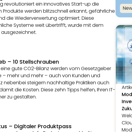
ng revolutioniert ein innovatives Start-up die
New
en Produkte werden blitzschnell erkannt, gefährliche
und die Wiederverwertung optimiert. Diese
liche Systeme weit übertrifft, wurde mit dem
 ausgezeichnet.
ieb – 10 Stellschrauben
d eine gute CO2-Bilanz werden vom Gesetzgeber
ie – mehr und mehr – auch von Kunden und
 nebenbei steigern nachhaltige Praktiken auch
Artik
damit die Kosten. Diese zehn Tipps helfen, Ihren IT-
Mode
er zu gestalten.
Inve
Zuk
Welc
Clou
kus – Digitaler Produktpass
Mode