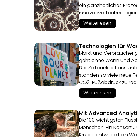
ein ganzheitliches Proze
innovative Technologien 
Weiterlesen
Technologien für Wa
Markt und Verbraucher 
geht ohne Wenn und Abe
Der Zeitpunkt ist aus un
standen so viele neue 
CO2-Fußabdruck zu red
Weiterlesen
Mit Advanced Analyt
Die 100 wichtigsten Flus
Menschen. Ein Konsortiu
Krucial entwickelt ein 