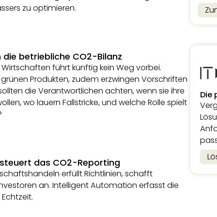
ssers zu optimieren.
Zu
 die betriebliche CO2-Bilanz
irtschaften führt künftig kein Weg vorbei.
grünen Produkten, zudem erzwingen Vorschriften
llten die Verantwortlichen achten, wenn sie ihre
Die 
len, wo lauern Fallstricke, und welche Rolle spielt
Verg
?
Lösu
Anfo
pass
Lö
steuert das CO2-Reporting
chaftshandeln erfüllt Richtlinien, schafft
nvestoren an. Intelligent Automation erfasst die
Echtzeit.