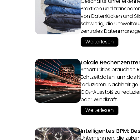
Geschäftsführer erkenn
Praktiken und transpare
von Datenlücken und Silo
schwierig, die Umweltau
zentrales Datenmanageme
Weiterlesen
Lokale Rechenzentren
Smart Cities brauchen R
Echtzeitdaten, um das 
reduzieren. Nachhaltige
CO₂-Ausstoß zu reduzier
oder Windkraft.
Weiterlesen
Intelligentes BPM: Be
Unternehmen, die zukün