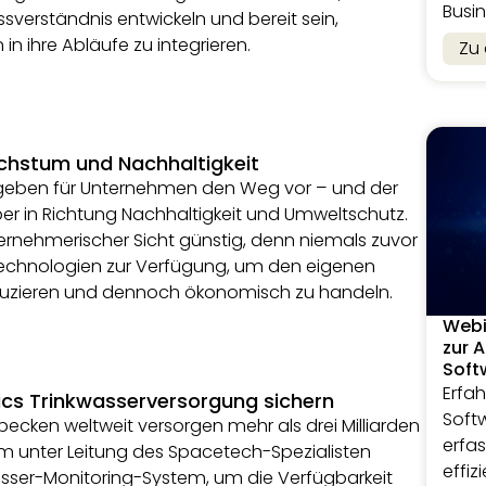
Busin
ssverständnis entwickeln und bereit sein,
in ihre Abläufe zu integrieren.
Zu
chstum und Nachhaltigkeit
geben für Unternehmen den Weg vor – und der
r in Richtung Nachhaltigkeit und Umweltschutz.
ternehmerischer Sicht günstig, denn niemals zuvor
Technologien zur Verfügung, um den eigenen
uzieren und dennoch ökonomisch zu handeln.
Webi
zur 
Soft
Erfah
ics Trinkwasserversorgung sichern
Soft
sbecken weltweit versorgen mehr als drei Milliarden
erfa
m unter Leitung des Spacetech-Spezialisten
effiz
Wasser-Monitoring-System, um die Verfügbarkeit