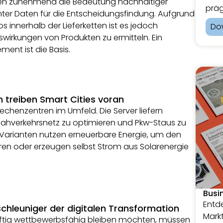
en zunehmend die Bedeutung nachhaltiger
präg
nter Daten für die Entscheidungsfindung. Aufgrund
s innerhalb der Lieferketten ist es jedoch
Do
swirkungen von Produkten zu ermitteln. Ein
nt ist die Basis.
 treiben Smart Cities voran
echenzentren im Umfeld. Die Server liefern
Nahverkehrsnetz zu optimieren und Pkw-Staus zu
 Varianten nutzen erneuerbare Energie, um den
en oder erzeugen selbst Strom aus Solarenergie
Busi
Entde
schleuniger der digitalen Transformation
Markt
ftig wettbewerbsfähig bleiben möchten, müssen