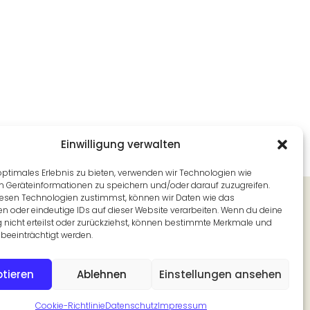
Einwilligung verwalten
optimales Erlebnis zu bieten, verwenden wir Technologien wie
m Geräteinformationen zu speichern und/oder darauf zuzugreifen.
Newsletter
esen Technologien zustimmst, können wir Daten wie das
en oder eindeutige IDs auf dieser Website verarbeiten. Wenn du deine
Alle 14 Tage aus unserer Redaktion in
g nicht erteilst oder zurückziehst, können bestimmte Merkmale und
Ihr Postfach.
beeinträchtigt werden.
Jetzt abonnieren
tieren
Ablehnen
Einstellungen ansehen
Cookie-Richtlinie
Datenschutz
Impressum