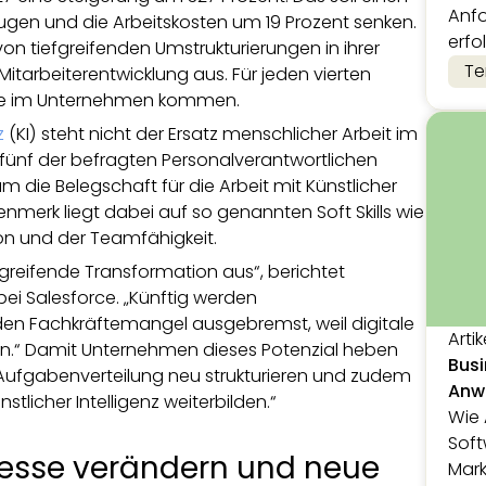
Anfo
ugen und die Arbeitskosten um 19 Prozent senken.
erfo
n tiefgreifenden Umstrukturierungen in ihrer
Te
tarbeiterentwicklung aus. Für jeden vierten
olle im Unternehmen kommen.
z
(KI) steht nicht der Ersatz menschlicher Arbeit im
 fünf der befragten Personalverantwortlichen
 die Belegschaft für die Arbeit mit Künstlicher
genmerk liegt dabei auf so genannten Soft Skills wie
ion und der Teamfähigkeit.
greifende Transformation aus“, berichtet
bei Salesforce. „Künftig werden
den Fachkräftemangel ausgebremst, weil digitale
Artik
ern.“ Damit Unternehmen dieses Potenzial heben
Busi
e Aufgabenverteilung neu strukturieren und zudem
Anwe
nstlicher Intelligenz weiterbilden.“
Wie 
Soft
esse verändern und neue
Mark