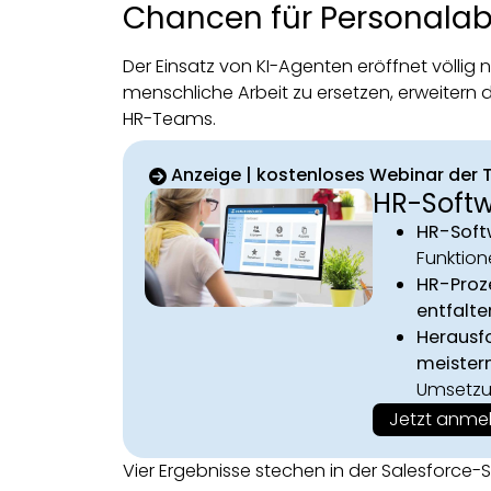
Chancen für Personalab
Der Einsatz von KI-Agenten eröffnet völlig
menschliche Arbeit zu ersetzen, erweitern d
HR-Teams.
Anzeige | kostenloses Webinar der
HR-Softw
HR-Softw
Funktion
HR-Proze
entfalte
Herausf
meister
Umsetz
Jetzt anme
Vier Ergebnisse stechen in der Salesforce-S