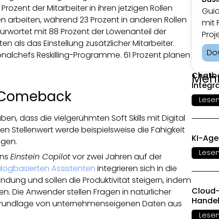
Prozent der Mitarbeiter in ihren jetzigen Rollen
Guid
n arbeiten, während 23 Prozent in anderen Rollen
mit 
ürwortet mit 88 Prozent der Löwenanteil der
Proj
en als das Einstellung zusätzlicher Mitarbeiter.
Do
sonalchefs Reskilling-Programme. 61 Prozent planen
Chatbo
Meh
Integr
in Comeback
Lese
en, dass die vielgerühmten Soft Skills mit Digital
n Stellenwert werde beispielsweise die Fähigkeit
KI-Ag
gen.
Lese
ens
Einstein Copilot
vor zwei Jahren auf der
alogbasierten Assistenten
integrieren sich in die
dung und sollen die Produktivität steigern, indem
Cloud-
en. Die Anwender stellen Fragen in natürlicher
Hande
 Grundlage von unternehmenseigenen Daten aus
Lese