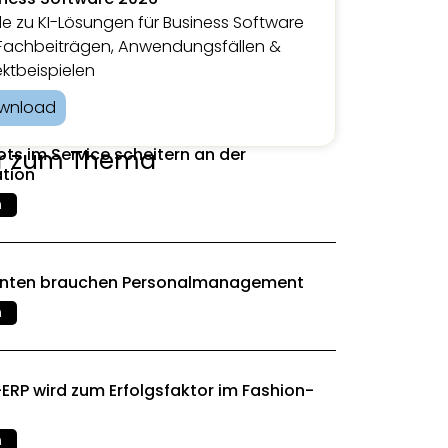
e zu KI-Lösungen für Business Software
Fachbeiträgen, Anwendungsfällen &
ektbeispielen
wnload
ts im Service scheitern an der
r zum Thema
ation
n
enten brauchen Personalmanagement
n
ERP wird zum Erfolgsfaktor im Fashion-
l
n