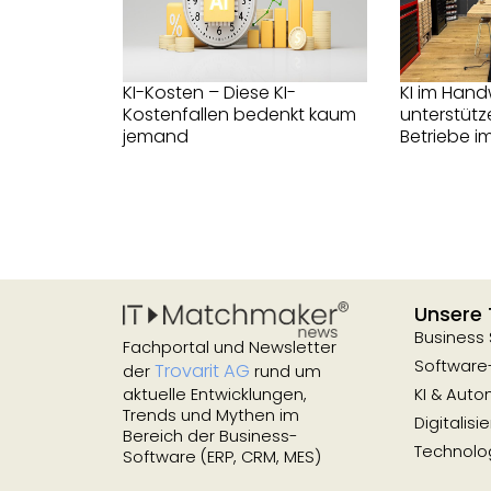
KI-Kosten – Diese KI-
KI im Hand
Kostenfallen bedenkt kaum
unterstütz
jemand
Betriebe im
Unsere
Business
Fachportal und Newsletter
Software
Trovarit AG
der
rund um
KI & Auto
aktuelle Entwicklungen,
Trends und Mythen im
Digitalisi
Bereich der Business-
Technolog
Software (ERP, CRM, MES)