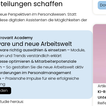
teilungen schaffen
Do
 neue Perspektiven im Personalwesen. Statt
iese digitalen Assistenten die Möglichkeiten der
 Trovarit Academy
are und neue Arbeitswelt
are richtig auswählen & einsetzen –
Module,
en und Trends verständlich erklärt
sse optimieren & Mitarbeiterpotenziale
n –
So gestalten Sie die neue Arbeitswelt aktiv
orderungen im Personalmanagement
n –
Praxisnahe Impulse für eine erfolgreiche
ung
Artik
lden
KI-R
Unte
tudie heraus:
Reif