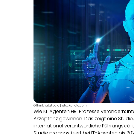
©Thinkhubstudio | istockphoto.com
Wie KI-Agenten HR-Prozesse verändern: Inte
Akzeptanz gewinnen. Das zeigt eine Studie,
international verantwortliche Führungskräf
Studie prognostiziert bei IT-Agenten bis 20