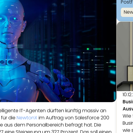
Post
New
10.12
Busi
Aus
lligente IT-Agenten dürften künftig massiv an
Wie 
 für die
NewtonX
im Auftrag von Salesforce 200
Busi
te aus dem Personalbereich befragt hat. Die
wie 
27 eine Steigerung um 327 Prozent. Das soll einen