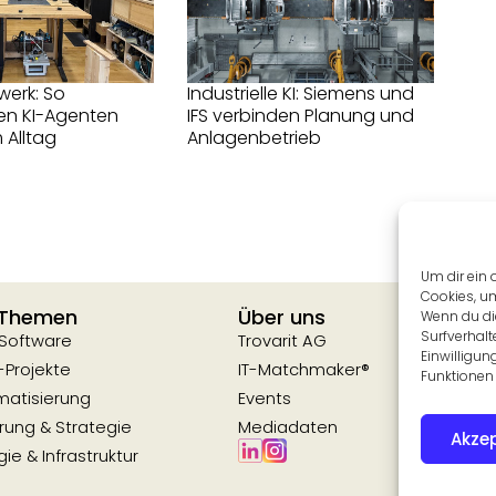
werk: So
Industrielle KI: Siemens und
en KI-Agenten
IFS verbinden Planung und
 Alltag
Anlagenbetrieb
Um dir ein 
Cookies, u
 Themen
Über uns
Wenn du di
Surfverhalt
 Software
Trovarit AG
Einwilligun
-Projekte
IT-Matchmaker®
Funktionen 
matisierung
Events
erung & Strategie
Mediadaten
Akzep
ie & Infrastruktur