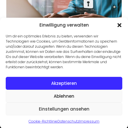
Einwilligung verwalten
5 Mythen über Security-by-Design im Faktencheck
Um dir ein optimales Erlebnis zu bieten, verwenden wir
Technologien wie Cookies, um Geräteinformationen zu speichern
und/oder darauf zuzugreifen. Wenn du diesen Technologien
zustimmst, können wir Daten wie das Surfverhalten oder eindeutige
IDs auf dieser Website verarbeiten. Wenn du deine Einwilligung nicht
erteilst oder zurückziehst, können bestimmte Merkmale und
Funktionen beeinträchtigt werden.
Akzeptieren
4 Best Practices lindern das Update-Paradoxon
Ablehnen
Einstellungen ansehen
©2026 Trovarit AG
Datenschutz
Cookie-Richtlinie
Datenschutz
Impressum
Impressum