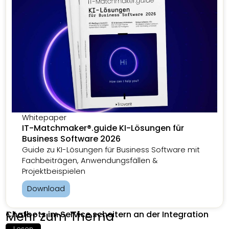
Whitepaper
IT-Matchmaker®.guide KI-Lösungen für
Business Software 2026
Guide zu KI-Lösungen für Business Software mit
Fachbeiträgen, Anwendungsfällen &
Projektbeispielen
Download
Mehr zum Thema
Chatbots im Service scheitern an der Integration
Lesen