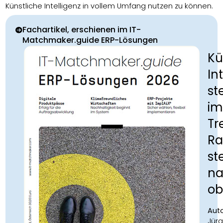
Künstliche Intelligenz in vollem Umfang nutzen zu können.
Fachartikel, erschienen im IT-
Matchmaker.guide ERP-Lösungen
Kü
In
st
im
Tr
Ra
ste
n
ob
Aut
Jür