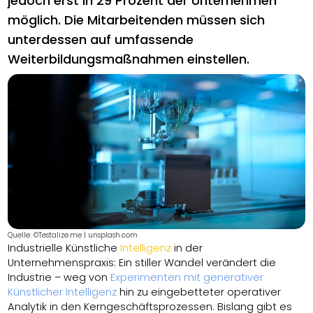
jedoch erst in 29 Prozent der Unternehmen
möglich. Die Mitarbeitenden müssen sich
unterdessen auf umfassende
Weiterbildungsmaßnahmen einstellen.
Quelle: ©Testalize.me | unsplash.com
Industrielle Künstliche
Intelligenz
in der
Unternehmenspraxis: Ein stiller Wandel verändert die
Industrie – weg von
Experimenten mit generativer
Künstlicher Intelligenz
hin zu eingebetteter operativer
Analytik in den Kerngeschäftsprozessen. Bislang gibt es