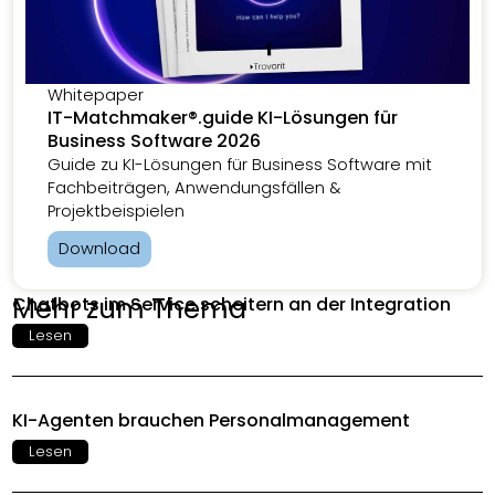
Whitepaper
IT-Matchmaker®.guide KI-Lösungen für
Business Software 2026
Guide zu KI-Lösungen für Business Software mit
Fachbeiträgen, Anwendungsfällen &
Projektbeispielen
Download
Mehr zum Thema
Chatbots im Service scheitern an der Integration
Lesen
KI-Agenten brauchen Personalmanagement
Lesen