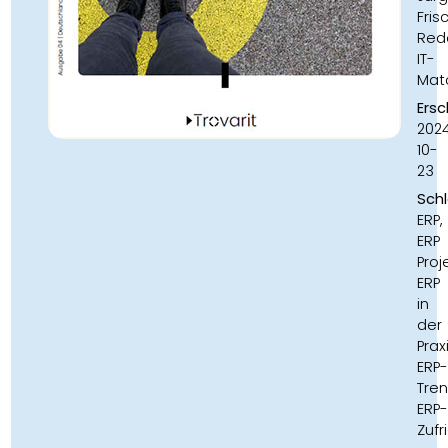
Fris
Red
IT-
Mat
Ersc
202
10-
23
Sch
ERP,
ERP
Proj
ERP
in
der
Praxi
ERP-
Tren
ERP-
Zufr