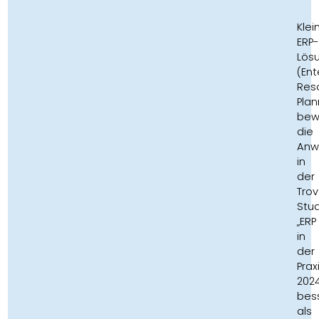
Klei
ERP-
Lös
(Ent
Res
Plan
bew
die
Anw
in
der
Trov
Stu
„ERP
in
der
Prax
202
bes
als