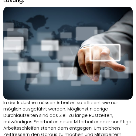
Lösung.
In der Industrie müssen Arbeiten so effizient wie nur
möglich ausgeführt werden. Möglichst niedrige
Durchlaufzeiten sind das Ziel. Zu lange Rüstzeiten,
aufwändiges Einarbeiten neuer Mitarbeiter oder unnötige
Arbeitsschleifen stehen dem entgegen. Um solchen
Zeitfressern den Garaus zu machen und Mitarbeitern