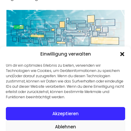
Einwilligung verwalten
Datenmodellierung: Grundlage für skalierbare
Dateninfrastrukturen
Um dir ein optimales Erlebnis zu bieten, verwenden wir
Technologien wie Cookies, um Geräteinformationen zu speichern
und/oder darauf zuzugreifen. Wenn du diesen Technologien
zustimmst, können wir Daten wie das Surfverhalten oder eindeutige
IDs auf dieser Website verarbeiten. Wenn du deine Einwilligung nicht
erteilst oder zurückziehst, können bestimmte Merkmale und
Funktionen beeinträchtigt werden.
Akzeptieren
3 goldene Regeln für Klarheit in Datenbanken
Ablehnen